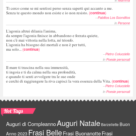
in
Mamma
Ti cerco come se mi sentissi perso senza saperti qui accanto a me.
Senza te questo mondo non esiste e io non resisto.
(
continua
)
--
Pablitos Los Sconditos
in
Persone
L'agonia altrui dilania l'anima,
da sempre l'agonia finisce in abbandono e forzata quiete,
non c'è mai vittoria nella lotta, né trionfo.
L'agonia ha bisogno dei mortali e non è per tutti,
ma solo...
(
continua
)
--
Pietro Colucciello
in
Poesie personali
Il mare ti trascina nella sua immensità,
ti ingoia e ti da calma nella sua profondità,
e quando ti senti avvolgere tra le sue onde
e cerchi di raggiungere la riva capisci la vera essenza della Vita.
(
continua
)
--
Pietro Colucciello
in
Poesie personali
Hot Tags
Auguri Natale
Auguri di Compleanno
Buon
Barzellette
Frasi Belle
Frasi Buonanotte
Frasi
Anno 2023