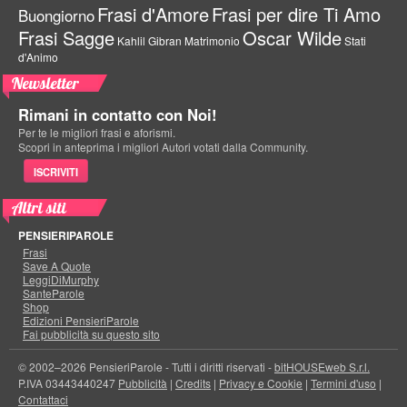
Frasi d'Amore
Frasi per dire Ti Amo
Buongiorno
Frasi Sagge
Oscar Wilde
Kahlil Gibran
Matrimonio
Stati
d'Animo
Newsletter
Rimani in contatto con Noi!
Per te le migliori frasi e aforismi.
Scopri in anteprima i migliori Autori votati dalla Community.
ISCRIVITI
Altri siti
PENSIERIPAROLE
Frasi
Save A Quote
LeggiDiMurphy
SanteParole
Shop
Edizioni PensieriParole
Fai pubblicità su questo sito
© 2002–2026 PensieriParole - Tutti i diritti riservati -
bitHOUSEweb S.r.l.
P.IVA 03443440247
Pubblicità
|
Credits
|
Privacy e Cookie
|
Termini d'uso
|
Contattaci