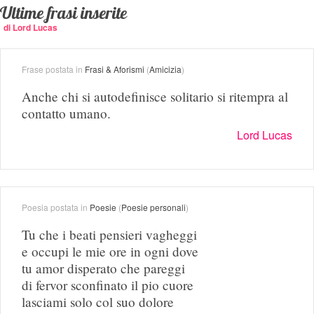
Ultime frasi inserite
di Lord Lucas
Frase postata in
Frasi & Aforismi
(
Amicizia
)
Anche chi si autodefinisce solitario si ritempra al
contatto umano.
Lord Lucas
Poesia postata in
Poesie
(
Poesie personali
)
Tu che i beati pensieri vagheggi
e occupi le mie ore in ogni dove
tu amor disperato che pareggi
di fervor sconfinato il pio cuore
lasciami solo col suo dolore