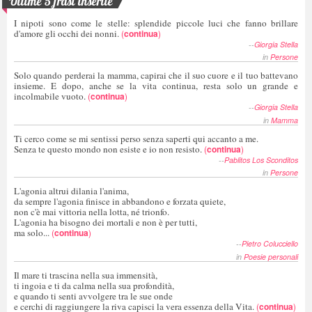
Ultime 5 frasi inserite
I nipoti sono come le stelle: splendide piccole luci che fanno brillare
d'amore gli occhi dei nonni.
(
continua
)
--
Giorgia Stella
in
Persone
Solo quando perderai la mamma, capirai che il suo cuore e il tuo battevano
insieme. E dopo, anche se la vita continua, resta solo un grande e
incolmabile vuoto.
(
continua
)
--
Giorgia Stella
in
Mamma
Ti cerco come se mi sentissi perso senza saperti qui accanto a me.
Senza te questo mondo non esiste e io non resisto.
(
continua
)
--
Pablitos Los Sconditos
in
Persone
L'agonia altrui dilania l'anima,
da sempre l'agonia finisce in abbandono e forzata quiete,
non c'è mai vittoria nella lotta, né trionfo.
L'agonia ha bisogno dei mortali e non è per tutti,
ma solo...
(
continua
)
--
Pietro Colucciello
in
Poesie personali
Il mare ti trascina nella sua immensità,
ti ingoia e ti da calma nella sua profondità,
e quando ti senti avvolgere tra le sue onde
e cerchi di raggiungere la riva capisci la vera essenza della Vita.
(
continua
)