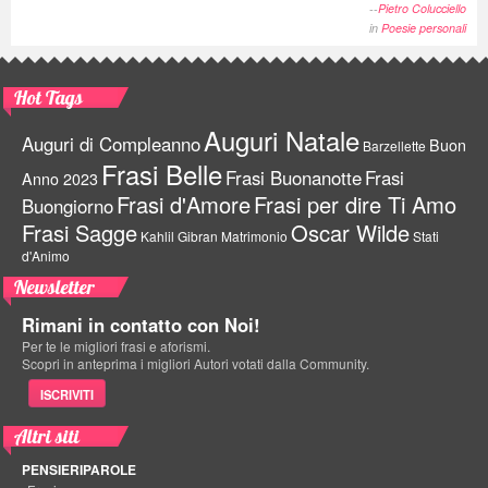
--
Pietro Colucciello
in
Poesie personali
Hot Tags
Auguri Natale
Auguri di Compleanno
Buon
Barzellette
Frasi Belle
Frasi Buonanotte
Frasi
Anno 2023
Frasi d'Amore
Frasi per dire Ti Amo
Buongiorno
Frasi Sagge
Oscar Wilde
Kahlil Gibran
Matrimonio
Stati
d'Animo
Newsletter
Rimani in contatto con Noi!
Per te le migliori frasi e aforismi.
Scopri in anteprima i migliori Autori votati dalla Community.
ISCRIVITI
Altri siti
PENSIERIPAROLE