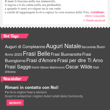
Il mare ti trascina nella sua immensità,
ti ingoia e ti da calma nella sua profondità,
e quando ti senti avvolgere tra le sue onde
e cerchi di raggiungere la riva capisci la vera essenza della Vita.
(
continua
)
--
Pietro Colucciello
in
Poesie personali
Hot Tags
Auguri Natale
Auguri di Compleanno
Buon
Barzellette
Frasi Belle
Frasi Buonanotte
Frasi
Anno 2023
Frasi d'Amore
Frasi per dire Ti Amo
Buongiorno
Frasi Sagge
Oscar Wilde
Kahlil Gibran
Matrimonio
Stati
d'Animo
Newsletter
Rimani in contatto con Noi!
Per te le migliori frasi e aforismi.
Scopri in anteprima i migliori Autori votati dalla Community.
ISCRIVITI