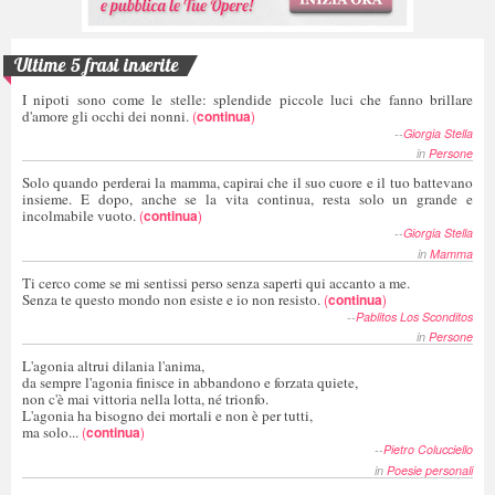
Ultime 5 frasi inserite
I nipoti sono come le stelle: splendide piccole luci che fanno brillare
d'amore gli occhi dei nonni.
(
continua
)
--
Giorgia Stella
in
Persone
Solo quando perderai la mamma, capirai che il suo cuore e il tuo battevano
insieme. E dopo, anche se la vita continua, resta solo un grande e
incolmabile vuoto.
(
continua
)
--
Giorgia Stella
in
Mamma
Ti cerco come se mi sentissi perso senza saperti qui accanto a me.
Senza te questo mondo non esiste e io non resisto.
(
continua
)
--
Pablitos Los Sconditos
in
Persone
L'agonia altrui dilania l'anima,
da sempre l'agonia finisce in abbandono e forzata quiete,
non c'è mai vittoria nella lotta, né trionfo.
L'agonia ha bisogno dei mortali e non è per tutti,
ma solo...
(
continua
)
--
Pietro Colucciello
in
Poesie personali