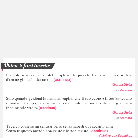
Ultime 5 frasi inserite
I nipoti sono come le stelle: splendide piccole luci che fanno brillare
d'amore gli occhi dei nonni.
(
continua
)
--
Giorgia Stella
in
Persone
Solo quando perderai la mamma, capirai che il suo cuore e il tuo battevano
insieme. E dopo, anche se la vita continua, resta solo un grande e
incolmabile vuoto.
(
continua
)
--
Giorgia Stella
in
Mamma
Ti cerco come se mi sentissi perso senza saperti qui accanto a me.
Senza te questo mondo non esiste e io non resisto.
(
continua
)
--
Pablitos Los Sconditos