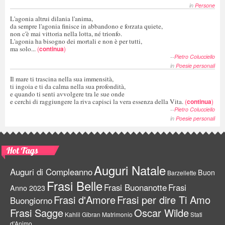
in
Persone
L'agonia altrui dilania l'anima,
da sempre l'agonia finisce in abbandono e forzata quiete,
non c'è mai vittoria nella lotta, né trionfo.
L'agonia ha bisogno dei mortali e non è per tutti,
ma solo...
(
continua
)
--
Pietro Colucciello
in
Poesie personali
Il mare ti trascina nella sua immensità,
ti ingoia e ti da calma nella sua profondità,
e quando ti senti avvolgere tra le sue onde
e cerchi di raggiungere la riva capisci la vera essenza della Vita.
(
continua
)
--
Pietro Colucciello
in
Poesie personali
Hot Tags
Auguri Natale
Auguri di Compleanno
Buon
Barzellette
Frasi Belle
Frasi Buonanotte
Frasi
Anno 2023
Frasi d'Amore
Frasi per dire Ti Amo
Buongiorno
Frasi Sagge
Oscar Wilde
Kahlil Gibran
Matrimonio
Stati
d'Animo