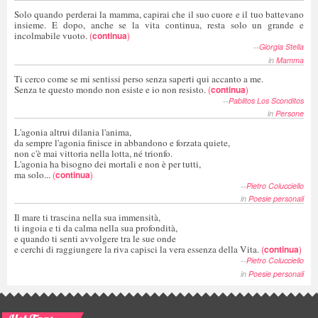
Solo quando perderai la mamma, capirai che il suo cuore e il tuo battevano
insieme. E dopo, anche se la vita continua, resta solo un grande e
incolmabile vuoto.
(
continua
)
--
Giorgia Stella
in
Mamma
Ti cerco come se mi sentissi perso senza saperti qui accanto a me.
Senza te questo mondo non esiste e io non resisto.
(
continua
)
--
Pablitos Los Sconditos
in
Persone
L'agonia altrui dilania l'anima,
da sempre l'agonia finisce in abbandono e forzata quiete,
non c'è mai vittoria nella lotta, né trionfo.
L'agonia ha bisogno dei mortali e non è per tutti,
ma solo...
(
continua
)
--
Pietro Colucciello
in
Poesie personali
Il mare ti trascina nella sua immensità,
ti ingoia e ti da calma nella sua profondità,
e quando ti senti avvolgere tra le sue onde
e cerchi di raggiungere la riva capisci la vera essenza della Vita.
(
continua
)
--
Pietro Colucciello
in
Poesie personali