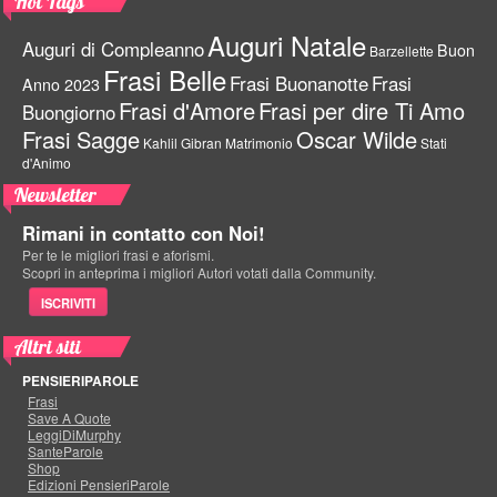
Hot Tags
Auguri Natale
Auguri di Compleanno
Buon
Barzellette
Frasi Belle
Frasi Buonanotte
Frasi
Anno 2023
Frasi d'Amore
Frasi per dire Ti Amo
Buongiorno
Frasi Sagge
Oscar Wilde
Kahlil Gibran
Matrimonio
Stati
d'Animo
Newsletter
Rimani in contatto con Noi!
Per te le migliori frasi e aforismi.
Scopri in anteprima i migliori Autori votati dalla Community.
ISCRIVITI
Altri siti
PENSIERIPAROLE
Frasi
Save A Quote
LeggiDiMurphy
SanteParole
Shop
Edizioni PensieriParole