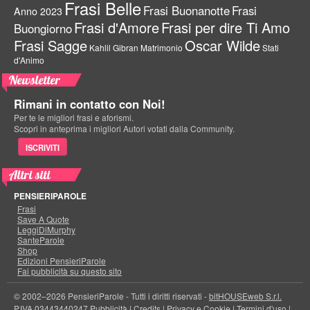
Frasi Belle
Frasi Buonanotte
Frasi
Anno 2023
Frasi d'Amore
Frasi per dire Ti Amo
Buongiorno
Frasi Sagge
Oscar Wilde
Kahlil Gibran
Matrimonio
Stati
d'Animo
Newsletter
Rimani in contatto con Noi!
Per te le migliori frasi e aforismi.
Scopri in anteprima i migliori Autori votati dalla Community.
ISCRIVITI
Altri siti
PENSIERIPAROLE
Frasi
Save A Quote
LeggiDiMurphy
SanteParole
Shop
Edizioni PensieriParole
Fai pubblicità su questo sito
© 2002–2026 PensieriParole - Tutti i diritti riservati -
bitHOUSEweb S.r.l.
P.IVA 03443440247
Pubblicità
|
Credits
|
Privacy e Cookie
|
Termini d'uso
|