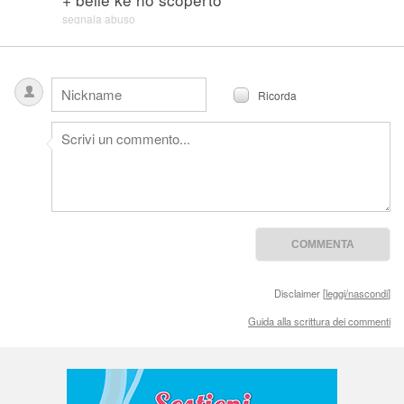
segnala abuso
Ricorda
Disclaimer [
leggi/nascondi
]
Guida alla scrittura dei commenti