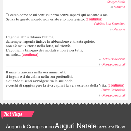
--
Giorgia Stella
in
Mamma
Ti cerco come se mi sentissi perso senza saperti qui accanto a me.
Senza te questo mondo non esiste e io non resisto.
(
continua
)
--
Pablitos Los Sconditos
in
Persone
L'agonia altrui dilania l'anima,
da sempre l'agonia finisce in abbandono e forzata quiete,
non c'è mai vittoria nella lotta, né trionfo.
L'agonia ha bisogno dei mortali e non è per tutti,
ma solo...
(
continua
)
--
Pietro Colucciello
in
Poesie personali
Il mare ti trascina nella sua immensità,
ti ingoia e ti da calma nella sua profondità,
e quando ti senti avvolgere tra le sue onde
e cerchi di raggiungere la riva capisci la vera essenza della Vita.
(
continua
)
--
Pietro Colucciello
in
Poesie personali
Hot Tags
Auguri Natale
Auguri di Compleanno
Buon
Barzellette