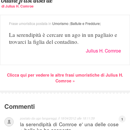
Ultime frasi inserite
di Julius H. Comroe
Frase umoristica postata in
Umorismo
(
Battute e Freddure
)
La serendipità è cercare un ago in un pagliaio e
trovarci la figlia del contadino.
Julius H. Comroe
Clicca qui per vedere le altre frasi umoristiche di Julius H.
Comroe »
Commenti
postato da
ugo fangareggi
, il
18/04/2012 alle 18:11:59
1
la serendipità di Comroe e' una delle cose
+ belle ke ho scoperto