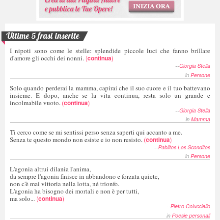
Ultime 5 frasi inserite
I nipoti sono come le stelle: splendide piccole luci che fanno brillare
d'amore gli occhi dei nonni.
(
continua
)
--
Giorgia Stella
in
Persone
Solo quando perderai la mamma, capirai che il suo cuore e il tuo battevano
insieme. E dopo, anche se la vita continua, resta solo un grande e
incolmabile vuoto.
(
continua
)
--
Giorgia Stella
in
Mamma
Ti cerco come se mi sentissi perso senza saperti qui accanto a me.
Senza te questo mondo non esiste e io non resisto.
(
continua
)
--
Pablitos Los Sconditos
in
Persone
L'agonia altrui dilania l'anima,
da sempre l'agonia finisce in abbandono e forzata quiete,
non c'è mai vittoria nella lotta, né trionfo.
L'agonia ha bisogno dei mortali e non è per tutti,
ma solo...
(
continua
)
--
Pietro Colucciello
in
Poesie personali