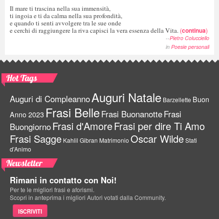
Il mare ti trascina nella sua immensità,
ti ingoia e ti da calma nella sua profondità,
e quando ti senti avvolgere tra le sue onde
e cerchi di raggiungere la riva capisci la vera essenza della Vita.
(
continua
)
--
Pietro Colucciello
in
Poesie personali
Hot Tags
Auguri Natale
Auguri di Compleanno
Buon
Barzellette
Frasi Belle
Frasi Buonanotte
Frasi
Anno 2023
Frasi d'Amore
Frasi per dire Ti Amo
Buongiorno
Frasi Sagge
Oscar Wilde
Kahlil Gibran
Matrimonio
Stati
d'Animo
Newsletter
Rimani in contatto con Noi!
Per te le migliori frasi e aforismi.
Scopri in anteprima i migliori Autori votati dalla Community.
ISCRIVITI