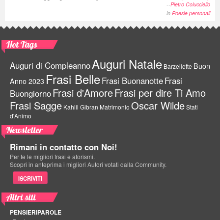
--
Pietro Colucciello
in
Poesie personali
Hot Tags
Auguri Natale
Auguri di Compleanno
Buon
Barzellette
Frasi Belle
Frasi Buonanotte
Frasi
Anno 2023
Frasi d'Amore
Frasi per dire Ti Amo
Buongiorno
Frasi Sagge
Oscar Wilde
Kahlil Gibran
Matrimonio
Stati
d'Animo
Newsletter
Rimani in contatto con Noi!
Per te le migliori frasi e aforismi.
Scopri in anteprima i migliori Autori votati dalla Community.
ISCRIVITI
Altri siti
PENSIERIPAROLE