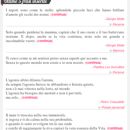
Ultime 5 frasi inserite
I nipoti sono come le stelle: splendide piccole luci che fanno brillare
d'amore gli occhi dei nonni.
(
continua
)
--
Giorgia Stella
in
Persone
Solo quando perderai la mamma, capirai che il suo cuore e il tuo battevano
insieme. E dopo, anche se la vita continua, resta solo un grande e
incolmabile vuoto.
(
continua
)
--
Giorgia Stella
in
Mamma
Ti cerco come se mi sentissi perso senza saperti qui accanto a me.
Senza te questo mondo non esiste e io non resisto.
(
continua
)
--
Pablitos Los Sconditos
in
Persone
L'agonia altrui dilania l'anima,
da sempre l'agonia finisce in abbandono e forzata quiete,
non c'è mai vittoria nella lotta, né trionfo.
L'agonia ha bisogno dei mortali e non è per tutti,
ma solo...
(
continua
)
--
Pietro Colucciello
in
Poesie personali
Il mare ti trascina nella sua immensità,
ti ingoia e ti da calma nella sua profondità,
e quando ti senti avvolgere tra le sue onde
e cerchi di raggiungere la riva capisci la vera essenza della Vita.
(
continua
)