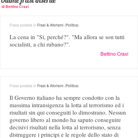
Ultime frasi inserite
di Bettino Craxi
Frase postata in
Frasi & Aforismi
(
Politica
)
La cena in "Si, perché?". "Ma allora se son tutti
socialisti, a chi rubano?".
Bettino Craxi
Frase postata in
Frasi & Aforismi
(
Politica
)
Il Governo italiano ha sempre condotto con la
massima intransigenza la lotta al terrorismo ed i
risultati sin qui conseguiti lo dimostrano. Nessun
governo libero al mondo ha saputo conseguire
decisivi risultati nella lotta al terrorismo, senza
distruggere i principi e le regole dello stato di