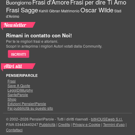
Frasi d'Amore
Frasi per dire Ti Amo
Buongiorno
Frasi Sagge
Oscar Wilde
Kahlil Gibran
Matrimonio
Stati
d'Animo
Newsletter
Rimani in contatto con Noi!
Per te le migliori frasi e aforismi.
Scopri in anteprima i migliori Autori votati dalla Community.
ISCRIVITI
Altri siti
PENSIERIPAROLE
Frasi
Save A Quote
LeggiDiMurphy
SanteParole
Shop
Edizioni PensieriParole
Fai pubblicità su questo sito
© 2002–2026 PensieriParole - Tutti i diritti riservati -
bitHOUSEweb S.r.l.
P.IVA 03443440247
Pubblicità
|
Credits
|
Privacy e Cookie
|
Termini d'uso
|
Contattaci