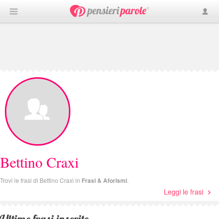
Bettino Craxi
Trovi le frasi di Bettino Craxi in
Frasi & Aforismi
.
Leggi le frasi