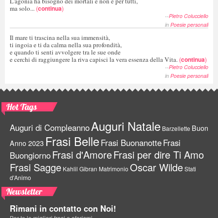
L'agonia ha bisogno dei mortali e non è per tutti,
ma solo...
(
continua
)
--
Pietro Colucciello
in
Poesie personali
Il mare ti trascina nella sua immensità,
ti ingoia e ti da calma nella sua profondità,
e quando ti senti avvolgere tra le sue onde
e cerchi di raggiungere la riva capisci la vera essenza della Vita.
(
continua
)
--
Pietro Colucciello
in
Poesie personali
Hot Tags
Auguri Natale
Auguri di Compleanno
Buon
Barzellette
Frasi Belle
Frasi Buonanotte
Frasi
Anno 2023
Frasi d'Amore
Frasi per dire Ti Amo
Buongiorno
Frasi Sagge
Oscar Wilde
Kahlil Gibran
Matrimonio
Stati
d'Animo
Newsletter
Rimani in contatto con Noi!
Per te le migliori frasi e aforismi.