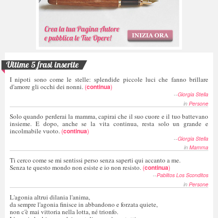
Ultime 5 frasi inserite
I nipoti sono come le stelle: splendide piccole luci che fanno brillare
d'amore gli occhi dei nonni.
(
continua
)
--
Giorgia Stella
in
Persone
Solo quando perderai la mamma, capirai che il suo cuore e il tuo battevano
insieme. E dopo, anche se la vita continua, resta solo un grande e
incolmabile vuoto.
(
continua
)
--
Giorgia Stella
in
Mamma
Ti cerco come se mi sentissi perso senza saperti qui accanto a me.
Senza te questo mondo non esiste e io non resisto.
(
continua
)
--
Pablitos Los Sconditos
in
Persone
L'agonia altrui dilania l'anima,
da sempre l'agonia finisce in abbandono e forzata quiete,
non c'è mai vittoria nella lotta, né trionfo.