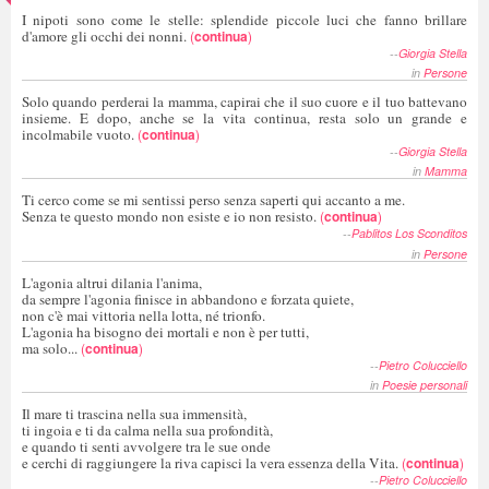
I nipoti sono come le stelle: splendide piccole luci che fanno brillare
d'amore gli occhi dei nonni.
(
continua
)
--
Giorgia Stella
in
Persone
Solo quando perderai la mamma, capirai che il suo cuore e il tuo battevano
insieme. E dopo, anche se la vita continua, resta solo un grande e
incolmabile vuoto.
(
continua
)
--
Giorgia Stella
in
Mamma
Ti cerco come se mi sentissi perso senza saperti qui accanto a me.
Senza te questo mondo non esiste e io non resisto.
(
continua
)
--
Pablitos Los Sconditos
in
Persone
L'agonia altrui dilania l'anima,
da sempre l'agonia finisce in abbandono e forzata quiete,
non c'è mai vittoria nella lotta, né trionfo.
L'agonia ha bisogno dei mortali e non è per tutti,
ma solo...
(
continua
)
--
Pietro Colucciello
in
Poesie personali
Il mare ti trascina nella sua immensità,
ti ingoia e ti da calma nella sua profondità,
e quando ti senti avvolgere tra le sue onde
e cerchi di raggiungere la riva capisci la vera essenza della Vita.
(
continua
)
--
Pietro Colucciello