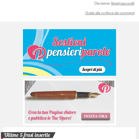
Disclaimer [
leggi/nascondi
]
Guida alla scrittura dei commenti
Ultime 5 frasi inserite