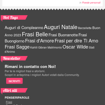
in
Poesie personali
Hot Tags
Auguri Natale
Auguri di Compleanno
Buon
Barzellette
Frasi Belle
Frasi Buonanotte
Frasi
Anno 2023
Frasi d'Amore
Frasi per dire Ti Amo
Buongiorno
Frasi Sagge
Oscar Wilde
Kahlil Gibran
Matrimonio
Stati
d'Animo
Newsletter
Rimani in contatto con Noi!
Per te le migliori frasi e aforismi.
Scopri in anteprima i migliori Autori votati dalla Community.
ISCRIVITI
Altri siti
PENSIERIPAROLE
Frasi