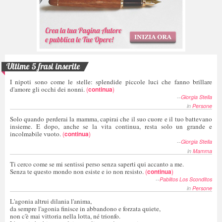
Ultime 5 frasi inserite
I nipoti sono come le stelle: splendide piccole luci che fanno brillare
d'amore gli occhi dei nonni.
(
continua
)
--
Giorgia Stella
in
Persone
Solo quando perderai la mamma, capirai che il suo cuore e il tuo battevano
insieme. E dopo, anche se la vita continua, resta solo un grande e
incolmabile vuoto.
(
continua
)
--
Giorgia Stella
in
Mamma
Ti cerco come se mi sentissi perso senza saperti qui accanto a me.
Senza te questo mondo non esiste e io non resisto.
(
continua
)
--
Pablitos Los Sconditos
in
Persone
L'agonia altrui dilania l'anima,
da sempre l'agonia finisce in abbandono e forzata quiete,
non c'è mai vittoria nella lotta, né trionfo.