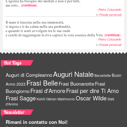
L'agonia ha bisogno dei mortali e non è per tutti,
ma solo...
(
continua
)
--
Pietro Colucciello
in
Poesie personali
Il mare ti trascina nella sua immensità,
ti ingoia e ti da calma nella sua profondità,
e quando ti senti avvolgere tra le sue onde
e cerchi di raggiungere la riva capisci la vera essenza della Vita.
(
continua
)
--
Pietro Colucciello
in
Poesie personali
Hot Tags
Auguri Natale
Auguri di Compleanno
Buon
Barzellette
Frasi Belle
Frasi Buonanotte
Frasi
Anno 2023
Frasi d'Amore
Frasi per dire Ti Amo
Buongiorno
Frasi Sagge
Oscar Wilde
Kahlil Gibran
Matrimonio
Stati
d'Animo
Newsletter
Rimani in contatto con Noi!