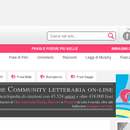
Se
FRASI E POESIE PIÙ BELLE
IMMAGINI 
e
Frasi di
Film
Umorismo
Racconti
Leggi di Murphy
Frasi
23
Frasi Belle
Buongiorno
Frasi Sagge
de Community letteraria on-line
nciclopedia di citazioni con 43.324
autori
e oltre 418.000 frasi
itazioni di
Film
,
Indovinelli
,
Poesie
,
Racconti
e
Proverbi
da tutto il mondo, oltre alle
bellissime
immagini con frasi
.