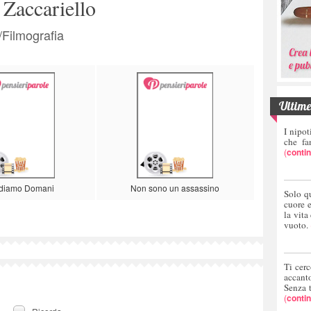
Zaccariello
a/Filmografia
Ultime 
I nipot
che fa
(
conti
ediamo Domani
Non sono un assassino
Solo q
cuore 
la vita
vuoto.
Ti cerc
accant
Senza 
(
conti