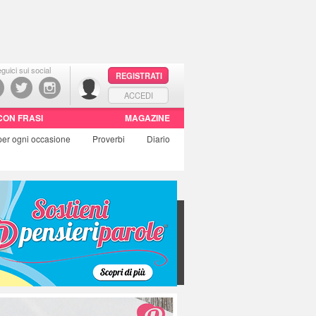
guici sui social
REGISTRATI
ACCEDI
CON FRASI
MAGAZINE
per ogni occasione
Proverbi
Diario