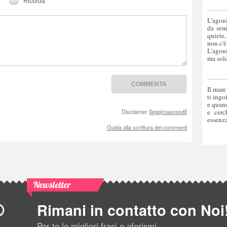
Ricorda
L'agoni
da sem
quiete,
non c'è
L'agoni
ma solo
Il mare
ti ingo
e quand
Disclaimer [
leggi/nascondi
]
e cerc
essenza
Guida alla scrittura dei commenti
Newsletter
Rimani in contatto con Noi
Per te le migliori frasi e aforismi.