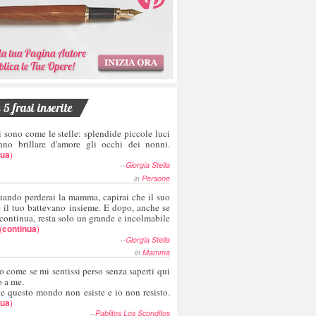
5 frasi inserite
i sono come le stelle: splendide piccole luci
nno brillare d'amore gli occhi dei nonni.
nua
)
--
Giorgia Stella
in
Persone
uando perderai la mamma, capirai che il suo
e il tuo battevano insieme. E dopo, anche se
 continua, resta solo un grande e incolmabile
(
continua
)
--
Giorgia Stella
in
Mamma
o come se mi sentissi perso senza saperti qui
o a me.
te questo mondo non esiste e io non resisto.
nua
)
--
Pablitos Los Sconditos