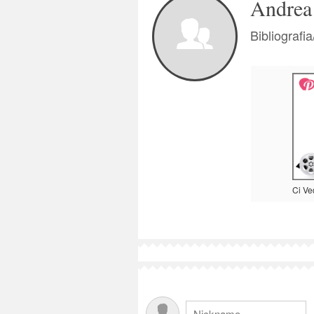
Andrea 
Bibliografi
Ci V