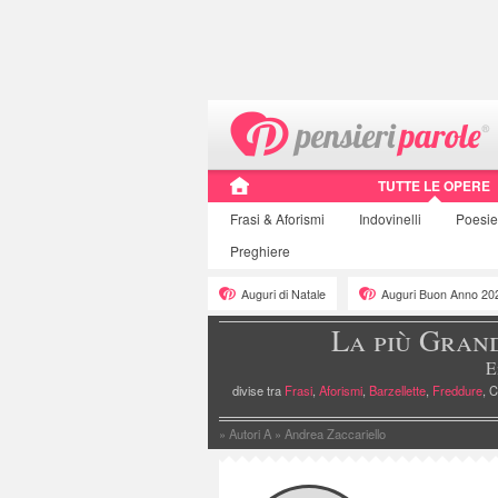
TUTTE LE OPERE
Frasi
& Aforismi
Indovinelli
Poesi
Preghiere
Auguri di Natale
Auguri Buon Anno 20
La più Gran
E
divise tra
Frasi
,
Aforismi
,
Barzellette
,
Freddure
, C
»
Autori A
»
Andrea Zaccariello