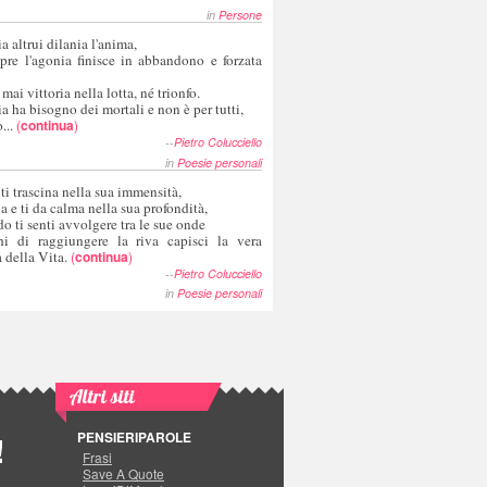
in
Persone
a altrui dilania l'anima,
pre l'agonia finisce in abbandono e forzata
 mai vittoria nella lotta, né trionfo.
a ha bisogno dei mortali e non è per tutti,
...
(
continua
)
--
Pietro Colucciello
in
Poesie personali
 ti trascina nella sua immensità,
ia e ti da calma nella sua profondità,
o ti senti avvolgere tra le sue onde
hi di raggiungere la riva capisci la vera
 della Vita.
(
continua
)
--
Pietro Colucciello
in
Poesie personali
Altri siti
PENSIERIPAROLE
!
Frasi
Save A Quote