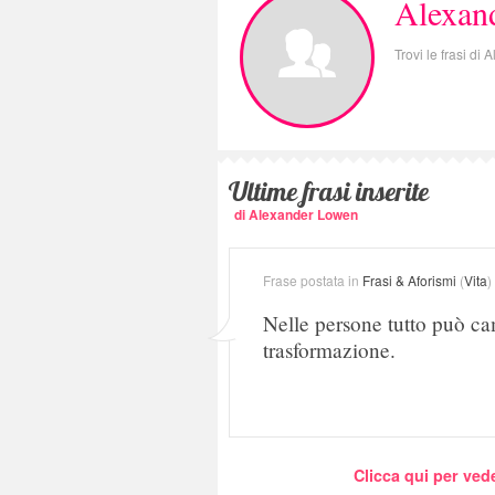
Alexan
Trovi le frasi d
Ultime frasi inserite
di Alexander Lowen
Frase postata in
Frasi & Aforismi
(
Vita
)
Nelle persone tutto può cam
trasformazione.
Clicca qui per vede