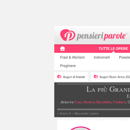
TUTTE LE OPERE
Frasi
& Aforismi
Indovinelli
Poesi
Preghiere
Auguri di Natale
Auguri Buon Anno 20
La più Gran
E
divise tra
Frasi
,
Aforismi
,
Barzellette
,
Freddure
, C
»
Autori A
»
Alexander Lowen