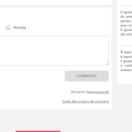
L'agoni
da sem
quiete,
non c'è
Ricorda
L'agoni
ma solo
Il mare
ti ingo
e quand
e cerc
essenza
Disclaimer [
leggi/nascondi
]
Guida alla scrittura dei commenti