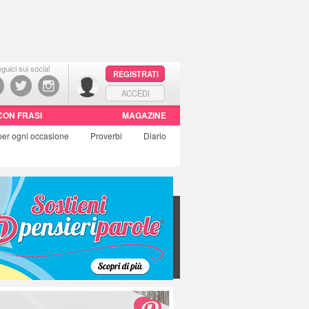
guici sui social
REGISTRATI
ACCEDI
CON FRASI
MAGAZINE
per ogni occasione
Proverbi
Diario