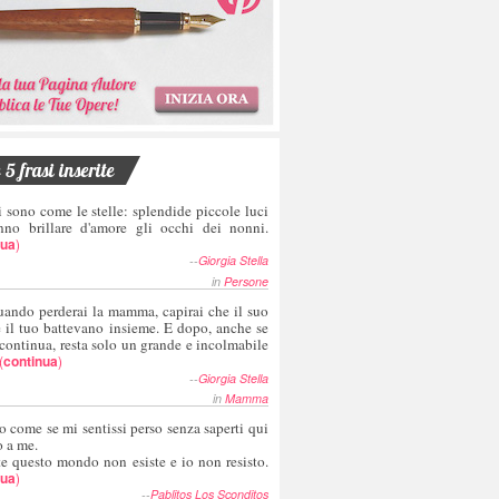
5 frasi inserite
i sono come le stelle: splendide piccole luci
nno brillare d'amore gli occhi dei nonni.
nua
)
--
Giorgia Stella
in
Persone
uando perderai la mamma, capirai che il suo
e il tuo battevano insieme. E dopo, anche se
 continua, resta solo un grande e incolmabile
(
continua
)
--
Giorgia Stella
in
Mamma
o come se mi sentissi perso senza saperti qui
o a me.
te questo mondo non esiste e io non resisto.
nua
)
--
Pablitos Los Sconditos