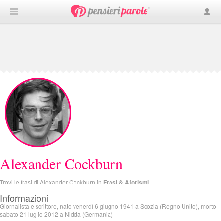
Alexander Cockburn
Trovi le frasi di Alexander Cockburn in
Frasi & Aforismi
.
Informazioni
Giornalista e scrittore, nato venerdì 6 giugno 1941 a Scozia (Regno Unito), morto
sabato 21 luglio 2012 a Nidda (Germania)