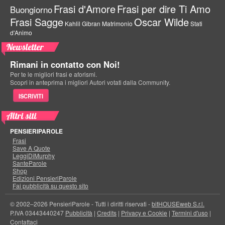
Frasi d'Amore
Frasi per dire Ti Amo
Buongiorno
Frasi Sagge
Oscar Wilde
Kahlil Gibran
Matrimonio
Stati
d'Animo
Newsletter
Rimani in contatto con Noi!
Per te le migliori frasi e aforismi.
Scopri in anteprima i migliori Autori votati dalla Community.
ISCRIVITI
Altri siti
PENSIERIPAROLE
Frasi
Save A Quote
LeggiDiMurphy
SanteParole
Shop
Edizioni PensieriParole
Fai pubblicità su questo sito
© 2002–2026 PensieriParole - Tutti i diritti riservati -
bitHOUSEweb S.r.l.
P.IVA 03443440247
Pubblicità
|
Credits
|
Privacy e Cookie
|
Termini d'uso
|
Contattaci