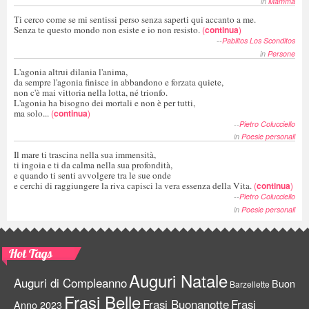
in
Mamma
Ti cerco come se mi sentissi perso senza saperti qui accanto a me.
Senza te questo mondo non esiste e io non resisto.
(
continua
)
--
Pablitos Los Sconditos
in
Persone
L'agonia altrui dilania l'anima,
da sempre l'agonia finisce in abbandono e forzata quiete,
non c'è mai vittoria nella lotta, né trionfo.
L'agonia ha bisogno dei mortali e non è per tutti,
ma solo...
(
continua
)
--
Pietro Colucciello
in
Poesie personali
Il mare ti trascina nella sua immensità,
ti ingoia e ti da calma nella sua profondità,
e quando ti senti avvolgere tra le sue onde
e cerchi di raggiungere la riva capisci la vera essenza della Vita.
(
continua
)
--
Pietro Colucciello
in
Poesie personali
Hot Tags
Auguri Natale
Auguri di Compleanno
Buon
Barzellette
Frasi Belle
Frasi Buonanotte
Frasi
Anno 2023