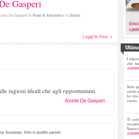
 De Gasperi
 Alcide De Gasperi in
Frasi & Aforismi
e in
Diario
.
Leggi le frasi
Ultime 
I nipot
che fa
(
conti
Solo q
le ragioni ideali che agli opportunismi.
cuore 
la vita
Alcide De Gasperi
vuoto.
Ti cerc
accant
Senza 
ica
,
Successo
,
Dillo in quattro parole
)
(
conti