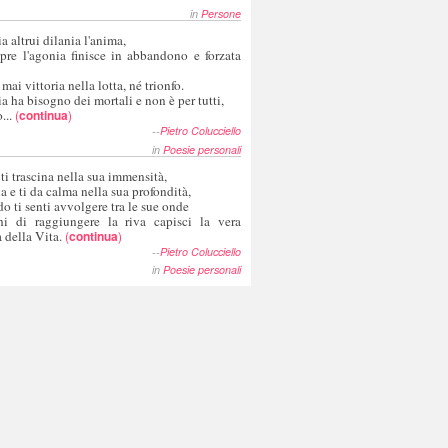
in
Persone
a altrui dilania l'anima,
pre l'agonia finisce in abbandono e forzata
 mai vittoria nella lotta, né trionfo.
a ha bisogno dei mortali e non è per tutti,
...
(
continua
)
--
Pietro Colucciello
in
Poesie personali
 ti trascina nella sua immensità,
ia e ti da calma nella sua profondità,
o ti senti avvolgere tra le sue onde
hi di raggiungere la riva capisci la vera
 della Vita.
(
continua
)
--
Pietro Colucciello
in
Poesie personali