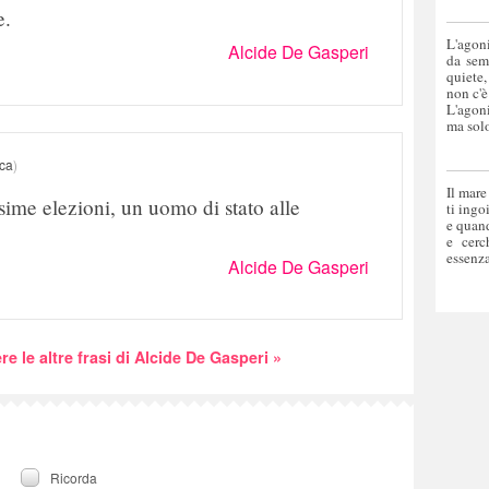
e.
L'agoni
Alcide De Gasperi
da sem
quiete,
non c'è
L'agoni
ma solo
ica
)
Il mare
sime elezioni, un uomo di stato alle
ti ingo
e quand
e cerc
essenza
Alcide De Gasperi
re le altre frasi di Alcide De Gasperi »
Ricorda