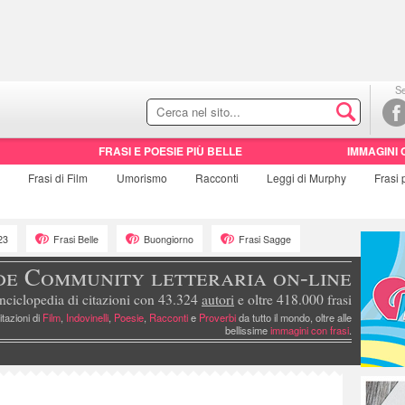
Se
FRASI E POESIE PIÙ BELLE
IMMAGINI 
e
Frasi di
Film
Umorismo
Racconti
Leggi di Murphy
Frasi
23
Frasi Belle
Buongiorno
Frasi Sagge
de Community letteraria on-line
nciclopedia di citazioni con 43.324
autori
e oltre 418.000 frasi
itazioni di
Film
,
Indovinelli
,
Poesie
,
Racconti
e
Proverbi
da tutto il mondo, oltre alle
bellissime
immagini con frasi
.