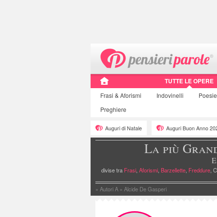
TUTTE LE OPERE
Frasi
& Aforismi
Indovinelli
Poesi
Preghiere
Auguri di Natale
Auguri Buon Anno 20
La più Gran
E
divise tra
Frasi
,
Aforismi
,
Barzellette
,
Freddure
, C
»
Autori A
»
Alcide De Gasperi