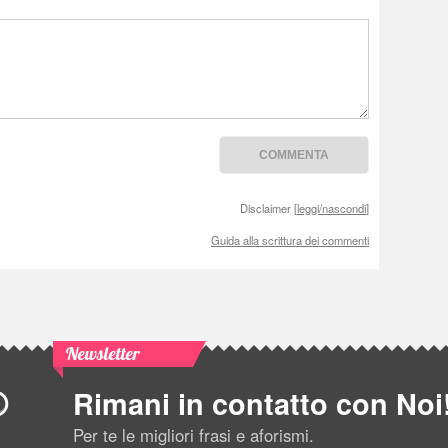
Disclaimer [
leggi/nascondi
]
Guida alla scrittura dei commenti
Newsletter
Rimani in contatto con Noi
Per te le migliori frasi e aforismi.