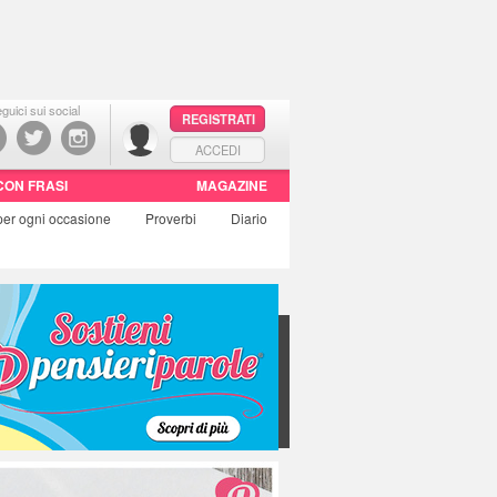
guici sui social
REGISTRATI
ACCEDI
CON FRASI
MAGAZINE
per ogni occasione
Proverbi
Diario