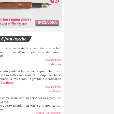
5 frasi inserite
i sono come le stelle: splendide piccole luci
nno brillare d'amore gli occhi dei nonni.
nua
)
--
Giorgia Stella
in
Persone
uando perderai la mamma, capirai che il suo
e il tuo battevano insieme. E dopo, anche se
 continua, resta solo un grande e incolmabile
(
continua
)
--
Giorgia Stella
in
Mamma
o come se mi sentissi perso senza saperti qui
o a me.
te questo mondo non esiste e io non resisto.
nua
)
--
Pablitos Los Sconditos