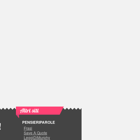
Altri siti
PENSIERIPAROLE
!
Frasi
Save A Quote
LeggiDiMurphy