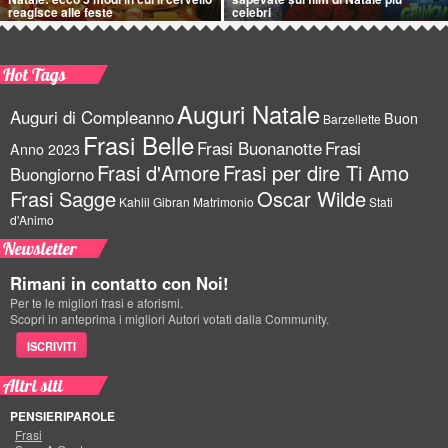
reagisce alle feste
celebri
Hot Tags
Auguri Natale
Auguri di Compleanno
Buon
Barzellette
Frasi Belle
Frasi Buonanotte
Frasi
Anno 2023
Frasi d'Amore
Frasi per dire Ti Amo
Buongiorno
Frasi Sagge
Oscar Wilde
Kahlil Gibran
Matrimonio
Stati
d'Animo
Newsletter
Rimani in contatto con Noi!
Per te le migliori frasi e aforismi.
Scopri in anteprima i migliori Autori votati dalla Community.
ISCRIVITI
Altri siti
PENSIERIPAROLE
Frasi