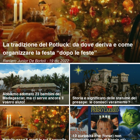
La tradizione del Potluck: da dove deriva e come
organizzare la festa “dopo le feste”
Raniero Junior De Bortoli
- 19 dic 2022
Abbiamo adottato 23 bambini del
Madagascar, ma ci serve ancora il
Storia e significato delle statuine del
vostro aiuto!
presepe: le conosci veramente?
10 curiosità che (forse) non
Natale: ecco 5 modi in cui il cervello
sapevate sui film di Natale più