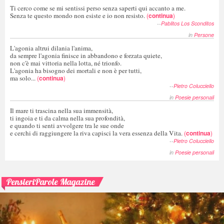
Ti cerco come se mi sentissi perso senza saperti qui accanto a me.
Senza te questo mondo non esiste e io non resisto.
(
continua
)
--
Pablitos Los Sconditos
in
Persone
L'agonia altrui dilania l'anima,
da sempre l'agonia finisce in abbandono e forzata quiete,
non c'è mai vittoria nella lotta, né trionfo.
L'agonia ha bisogno dei mortali e non è per tutti,
ma solo...
(
continua
)
--
Pietro Colucciello
in
Poesie personali
Il mare ti trascina nella sua immensità,
ti ingoia e ti da calma nella sua profondità,
e quando ti senti avvolgere tra le sue onde
e cerchi di raggiungere la riva capisci la vera essenza della Vita.
(
continua
)
--
Pietro Colucciello
in
Poesie personali
PensieriParole Magazine