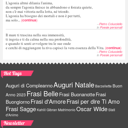
L'agonia altrui dilania l'anima,
da sempre l'agonia finisce in abbandono e forzata quiete,
non c'è mai vittoria nella lotta, né trionfo.
L'agonia ha bisogno dei mortali e non è per tutti,
ma solo...
(
continua
)
--
Pietro Colucciello
in
Poesie personali
Il mare ti trascina nella sua immensità,
ti ingoia e ti da calma nella sua profondità,
e quando ti senti avvolgere tra le sue onde
e cerchi di raggiungere la riva capisci la vera essenza della Vita.
(
continua
)
--
Pietro Colucciello
in
Poesie personali
Hot Tags
Auguri Natale
Auguri di Compleanno
Buon
Barzellette
Frasi Belle
Frasi Buonanotte
Frasi
Anno 2023
Frasi d'Amore
Frasi per dire Ti Amo
Buongiorno
Frasi Sagge
Oscar Wilde
Kahlil Gibran
Matrimonio
Stati
d'Animo
Newsletter