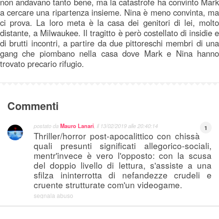
non andavano tanto bene, ma la catastrofe ha convinto Mark
a cercare una ripartenza insieme. Nina è meno convinta, ma
ci prova. La loro meta è la casa dei genitori di lei, molto
distante, a Milwaukee. Il tragitto è però costellato di insidie e
di brutti incontri, a partire da due pittoreschi membri di una
gang che piombano nella casa dove Mark e Nina hanno
trovato precario rifugio.
Commenti
postato da
Mauro Lanari
, il
13/02/2019 alle 20:40:14
1
Thriller/horror post-apocalittico con chissà
quali presunti significati allegorico-sociali,
mentr'invece è vero l'opposto: con la scusa
del doppio livello di lettura, s'assiste a una
sfilza ininterrotta di nefandezze crudeli e
cruente strutturate com'un videogame.
segnala abuso