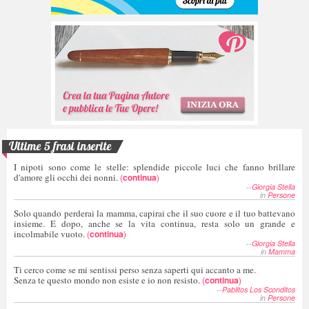
Ultime 5 frasi inserite
I nipoti sono come le stelle: splendide piccole luci che fanno brillare
d'amore gli occhi dei nonni.
(
continua
)
--
Giorgia Stella
in
Persone
Solo quando perderai la mamma, capirai che il suo cuore e il tuo battevano
insieme. E dopo, anche se la vita continua, resta solo un grande e
incolmabile vuoto.
(
continua
)
--
Giorgia Stella
in
Mamma
Ti cerco come se mi sentissi perso senza saperti qui accanto a me.
Senza te questo mondo non esiste e io non resisto.
(
continua
)
--
Pablitos Los Sconditos
in
Persone