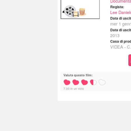
Documenta
Regista:
Lee Daniel
Data di uscita
mer 1 gen
Data di usci
2013
Casa di pro
VIDEA - C.
Valuta questo film:
7.00
in
un
voto