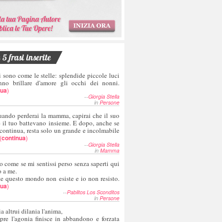
5 frasi inserite
i sono come le stelle: splendide piccole luci
nno brillare d'amore gli occhi dei nonni.
nua
)
--
Giorgia Stella
in
Persone
uando perderai la mamma, capirai che il suo
e il tuo battevano insieme. E dopo, anche se
 continua, resta solo un grande e incolmabile
(
continua
)
--
Giorgia Stella
in
Mamma
o come se mi sentissi perso senza saperti qui
o a me.
te questo mondo non esiste e io non resisto.
nua
)
--
Pablitos Los Sconditos
in
Persone
a altrui dilania l'anima,
pre l'agonia finisce in abbandono e forzata