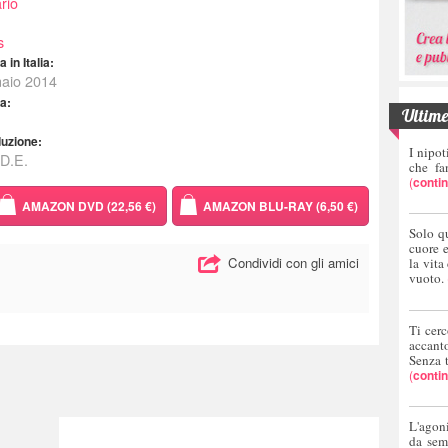
rio
s
 in Italia:
naio 2014
ta:
Ultime 
duzione:
I nipot
D.E.
che fa
(
conti
AMAZON DVD (22,56 €)
AMAZON BLU-RAY (6,50 €)
Solo q
cuore 
Condividi con gli amici
la vita
vuoto.
Ti cerc
accant
Senza 
(
conti
L'agoni
da sem