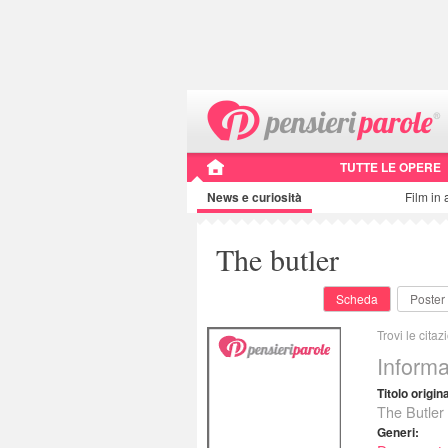
TUTTE LE OPERE
News e curiosità
Film in 
The butler
Scheda
Poster
Trovi le citaz
Informa
Titolo origin
The Butler
Generi: