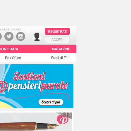
guici sui social
REGISTRATI
ACCEDI
CON FRASI
MAGAZINE
Box Office
Frasi di Film