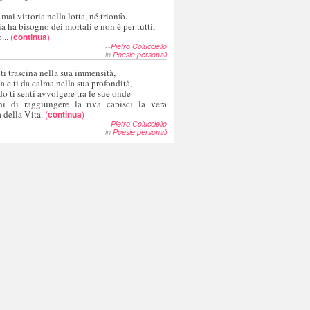
 mai vittoria nella lotta, né trionfo.
a ha bisogno dei mortali e non è per tutti,
...
(
continua
)
--
Pietro Colucciello
in
Poesie personali
 ti trascina nella sua immensità,
ia e ti da calma nella sua profondità,
o ti senti avvolgere tra le sue onde
hi di raggiungere la riva capisci la vera
 della Vita.
(
continua
)
--
Pietro Colucciello
in
Poesie personali