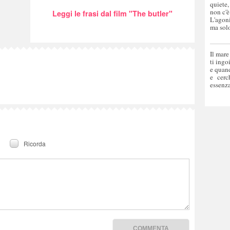
quiete,
non c'è
Leggi le frasi dal film "The butler"
L'agoni
ma solo
Il mare
ti ingo
e quand
e cerc
essenza
Ricorda