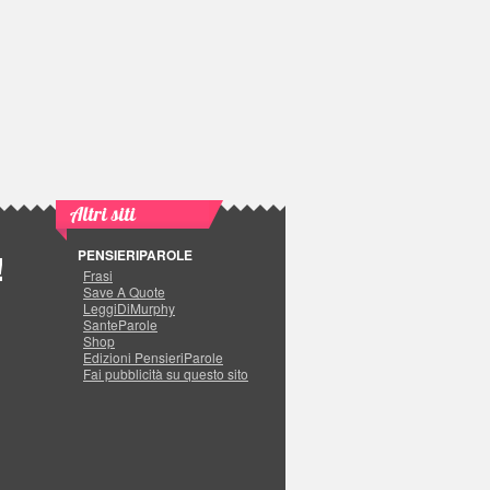
Altri siti
PENSIERIPAROLE
!
Frasi
Save A Quote
LeggiDiMurphy
SanteParole
Shop
Edizioni PensieriParole
Fai pubblicità su questo sito