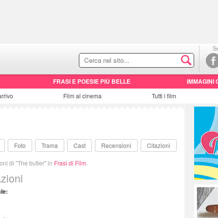
Se
FRASI E POESIE PIÙ BELLE
IMMAGINI 
arrivo
Film al cinema
Tutti i film
Foto
Trama
Cast
Recensioni
Citazioni
ioni di "The butler" in
Frasi di Film
.
zioni
ale: