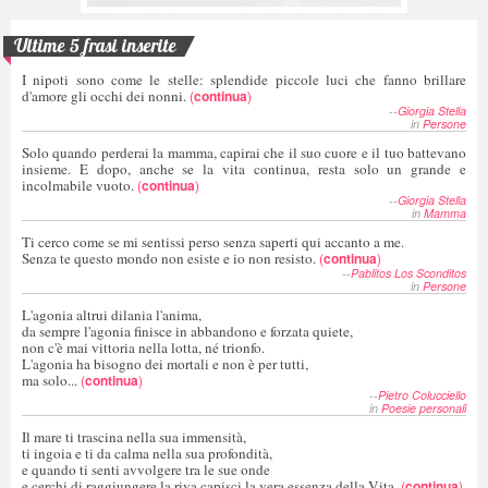
Ultime 5 frasi inserite
I nipoti sono come le stelle: splendide piccole luci che fanno brillare
d'amore gli occhi dei nonni.
(
continua
)
--
Giorgia Stella
in
Persone
Solo quando perderai la mamma, capirai che il suo cuore e il tuo battevano
insieme. E dopo, anche se la vita continua, resta solo un grande e
incolmabile vuoto.
(
continua
)
--
Giorgia Stella
in
Mamma
Ti cerco come se mi sentissi perso senza saperti qui accanto a me.
Senza te questo mondo non esiste e io non resisto.
(
continua
)
--
Pablitos Los Sconditos
in
Persone
L'agonia altrui dilania l'anima,
da sempre l'agonia finisce in abbandono e forzata quiete,
non c'è mai vittoria nella lotta, né trionfo.
L'agonia ha bisogno dei mortali e non è per tutti,
ma solo...
(
continua
)
--
Pietro Colucciello
in
Poesie personali
Il mare ti trascina nella sua immensità,
ti ingoia e ti da calma nella sua profondità,
e quando ti senti avvolgere tra le sue onde
e cerchi di raggiungere la riva capisci la vera essenza della Vita.
(
continua
)