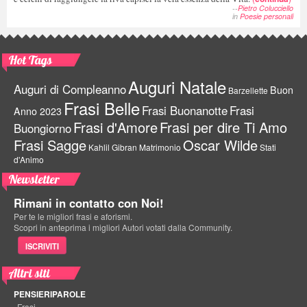
--
Pietro Colucciello
in
Poesie personali
Hot Tags
Auguri Natale
Auguri di Compleanno
Buon
Barzellette
Frasi Belle
Frasi Buonanotte
Frasi
Anno 2023
Frasi d'Amore
Frasi per dire Ti Amo
Buongiorno
Frasi Sagge
Oscar Wilde
Kahlil Gibran
Matrimonio
Stati
d'Animo
Newsletter
Rimani in contatto con Noi!
Per te le migliori frasi e aforismi.
Scopri in anteprima i migliori Autori votati dalla Community.
ISCRIVITI
Altri siti
PENSIERIPAROLE
Frasi