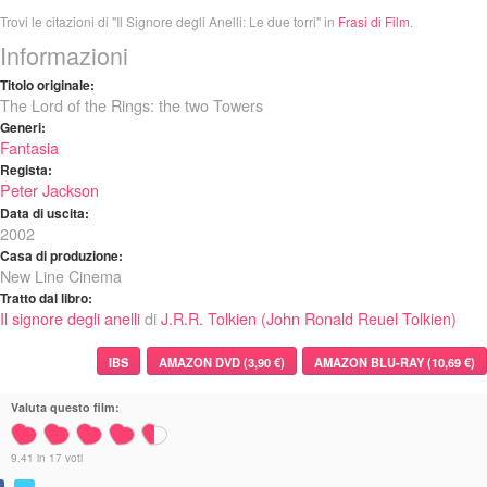
Trovi le citazioni di "Il Signore degli Anelli: Le due torri" in
Frasi di Film
.
Informazioni
Titolo originale:
The Lord of the Rings: the two Towers
Generi:
Fantasia
Regista:
Peter Jackson
Data di uscita:
2002
Casa di produzione:
New Line Cinema
Tratto dal libro:
Il signore degli anelli
di
J.R.R. Tolkien (John Ronald Reuel Tolkien)
IBS
AMAZON DVD (3,90 €)
AMAZON BLU-RAY (10,69 €)
Valuta questo film:
9.41
in
17
voti