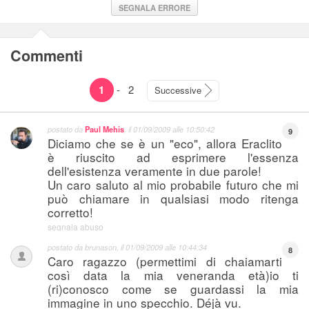
SEGNALA ERRORE
Commenti
1
-
2
Successive
postato da
Paul Mehis
, il
01/09/2009 alle 10:50:42
9
Diciamo che se è un "eco", allora Eraclito
è riuscito ad esprimere l'essenza
dell'esistenza veramente in due parole!
Un caro saluto al mio probabile futuro che mi
può chiamare in qualsiasi modo ritenga
corretto!
segnala abuso
postato da
brunason
, il
01/09/2009 alle 10:44:34
8
Caro ragazzo (permettimi di chaiamarti
così data la mia veneranda età)io ti
(ri)conosco come se guardassi la mia
immagine in uno specchio. Déjà vu.