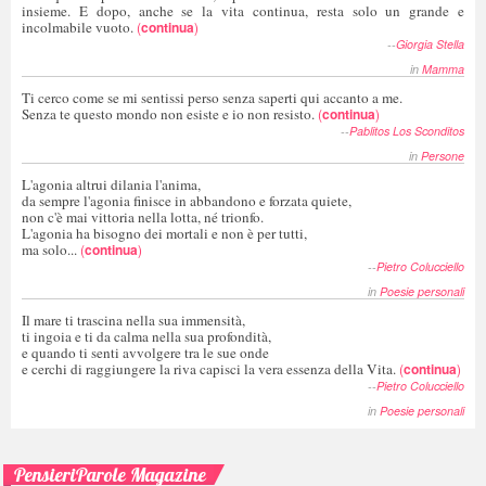
insieme. E dopo, anche se la vita continua, resta solo un grande e
incolmabile vuoto.
(
continua
)
--
Giorgia Stella
in
Mamma
Ti cerco come se mi sentissi perso senza saperti qui accanto a me.
Senza te questo mondo non esiste e io non resisto.
(
continua
)
--
Pablitos Los Sconditos
in
Persone
L'agonia altrui dilania l'anima,
da sempre l'agonia finisce in abbandono e forzata quiete,
non c'è mai vittoria nella lotta, né trionfo.
L'agonia ha bisogno dei mortali e non è per tutti,
ma solo...
(
continua
)
--
Pietro Colucciello
in
Poesie personali
Il mare ti trascina nella sua immensità,
ti ingoia e ti da calma nella sua profondità,
e quando ti senti avvolgere tra le sue onde
e cerchi di raggiungere la riva capisci la vera essenza della Vita.
(
continua
)
--
Pietro Colucciello
in
Poesie personali
PensieriParole Magazine