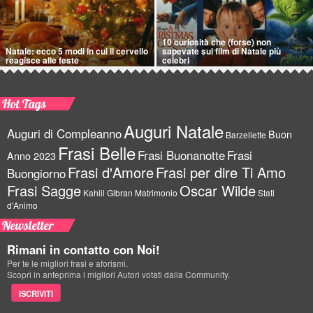
10 curiosità che (forse) non
Natale: ecco 5 modi in cui il cervello
sapevate sui film di Natale più
reagisce alle feste
celebri
Hot Tags
Auguri Natale
Auguri di Compleanno
Buon
Barzellette
Frasi Belle
Frasi Buonanotte
Frasi
Anno 2023
Frasi d'Amore
Frasi per dire Ti Amo
Buongiorno
Frasi Sagge
Oscar Wilde
Kahlil Gibran
Matrimonio
Stati
d'Animo
Newsletter
Rimani in contatto con Noi!
Per te le migliori frasi e aforismi.
Scopri in anteprima i migliori Autori votati dalla Community.
ISCRIVITI