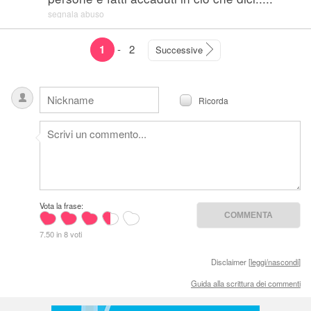
segnala abuso
1
-
2
Successive
Ricorda
Vota la frase:
7.50 in 8 voti
Disclaimer [
leggi/nascondi
]
Guida alla scrittura dei commenti