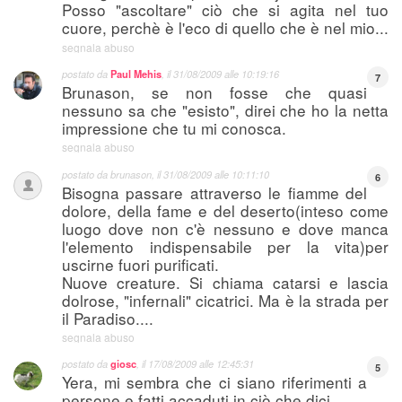
Posso "ascoltare" ciò che si agita nel tuo
cuore, perchè è l'eco di quello che è nel mio...
segnala abuso
postato da
Paul Mehis
, il
31/08/2009 alle 10:19:16
7
Brunason, se non fosse che quasi
nessuno sa che "esisto", direi che ho la netta
impressione che tu mi conosca.
segnala abuso
postato da
brunason
, il
31/08/2009 alle 10:11:10
6
Bisogna passare attraverso le fiamme del
dolore, della fame e del deserto(inteso come
luogo dove non c'è nessuno e dove manca
l'elemento indispensabile per la vita)per
uscirne fuori purificati.
Nuove creature. Si chiama catarsi e lascia
dolrose, "infernali" cicatrici. Ma è la strada per
il Paradiso....
segnala abuso
postato da
giosc
, il
17/08/2009 alle 12:45:31
5
Yera, mi sembra che ci siano riferimenti a
persone e fatti accaduti in ciò che dici.....