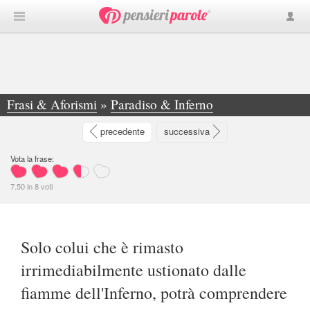
Frasi & Aforismi
»
Paradiso & Inferno
»
Solo colui che è rimasto irrimediabilmente... - Paul Mehis
precedente
successiva
Vota la frase:
7.50
in
8
voti
Solo colui che è rimasto
irrimediabilmente ustionato dalle
fiamme dell'Inferno, potrà comprendere