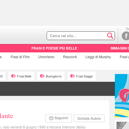
Se
FRASI E POESIE PIÙ BELLE
IMMAGINI 
ie
Frasi di
Film
Umorismo
Racconti
Leggi di Murphy
Frasi
23
Frasi Belle
Buongiorno
Frasi Sagge
lante
Seguimi!
Scheda Autore
o, nato venerdì 8 giugno 1990 a Nocera Inferiore (Italia)