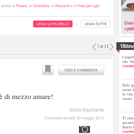
i anche in
Poesie
, in
Umorismo
, in
Racconti
e in
Frasi per ogni
LEGGI LE PIÙ BELLE
LEGGI TUTTE
|
Ultime 
3
11
di
I nipot
che fa
(
conti
VEDI E COMMENTA
Solo q
cuore 
la vita
'è di mezzo amare!
vuoto.
Silvio Squillante
Composta giovedì 20 maggio 2010
Ti cerc
accant
Senza 
(
conti