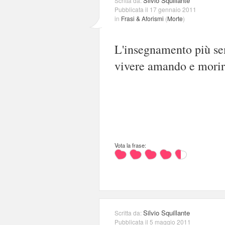
Silvio Squillante
Scritta da:
Pubblicata il 17 gennaio 2011
in
Frasi & Aforismi
(
Morte
)
L'insegnamento più se
vivere amando e morir
Vota la frase:
Silvio Squillante
Scritta da:
Pubblicata il 5 maggio 2011