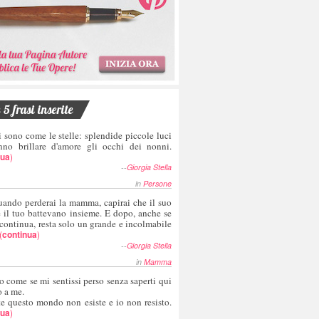
5 frasi inserite
i sono come le stelle: splendide piccole luci
nno brillare d'amore gli occhi dei nonni.
nua
)
--
Giorgia Stella
in
Persone
uando perderai la mamma, capirai che il suo
e il tuo battevano insieme. E dopo, anche se
 continua, resta solo un grande e incolmabile
(
continua
)
--
Giorgia Stella
in
Mamma
o come se mi sentissi perso senza saperti qui
o a me.
te questo mondo non esiste e io non resisto.
nua
)