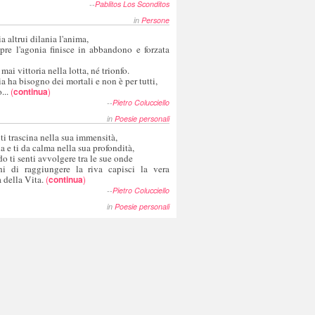
--
Pablitos Los Sconditos
in
Persone
a altrui dilania l'anima,
pre l'agonia finisce in abbandono e forzata
 mai vittoria nella lotta, né trionfo.
a ha bisogno dei mortali e non è per tutti,
...
(
continua
)
--
Pietro Colucciello
in
Poesie personali
 ti trascina nella sua immensità,
ia e ti da calma nella sua profondità,
o ti senti avvolgere tra le sue onde
hi di raggiungere la riva capisci la vera
 della Vita.
(
continua
)
--
Pietro Colucciello
in
Poesie personali