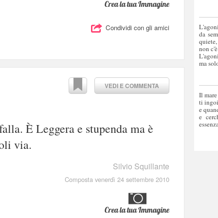
Crea la tua Immagine
L'agoni
Condividi con gli amici
da sem
quiete,
non c'è
L'agoni
ma solo
VEDI E COMMENTA
Il mare
ti ingo
e quand
e cerc
essenza
falla. È Leggera e stupenda ma è
oli via.
Silvio Squillante
Composta venerdì 24 settembre 2010
Crea la tua Immagine