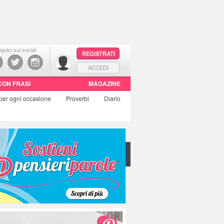
guici sui social
REGISTRATI
ACCEDI
CON FRASI
MAGAZINE
per ogni occasione
Proverbi
Diario