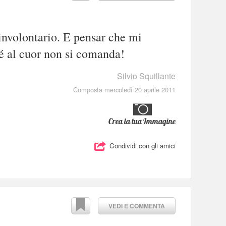
involontario. E pensar che mi
é al cuor non si comanda!
Silvio Squillante
Composta mercoledì 20 aprile 2011
Crea la tua Immagine
Condividi con gli amici
VEDI E COMMENTA