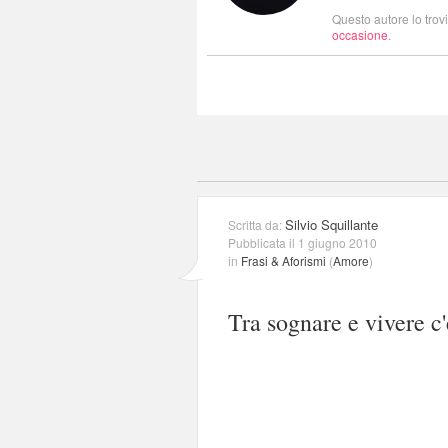
Questo autore lo trov
occasione
.
Silvio Squillante
Scritta da:
Pubblicata il 1 giugno 2010
in
Frasi & Aforismi
(
Amore
)
Tra sognare e vivere c