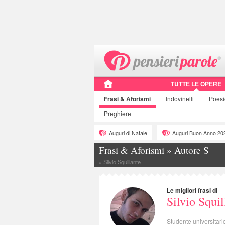
TUTTE LE OPERE
Frasi
& Aforismi
Indovinelli
Poes
Preghiere
Auguri di Natale
Auguri Buon Anno 20
Frasi & Aforismi
»
Autore S
»
Silvio Squillante
Le migliori frasi di
Silvio Squil
Studente universitari