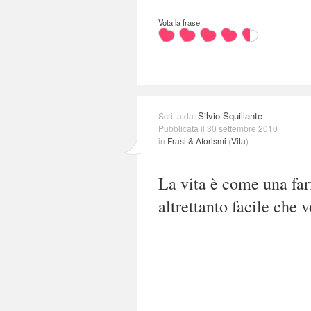
Vota la frase:
Silvio Squillante
Scritta da:
Pubblicata il 30 settembre 2010
in
Frasi & Aforismi
(
Vita
)
La vita è come una far
altrettanto facile che v