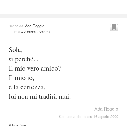
Ada Roggio
Scritta da:
in
Frasi & Aforismi
(
Amore
)
Sola,
sì perché...
Il mio vero amico?
Il mio io,
è la certezza,
lui non mi tradirà mai.
Ada Roggio
Composta domenica 16 agosto 2009
Vota la frase: