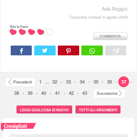
Ada Roggio
Composta martedì 4 agosto 2009
Vota la frase:
COMMENTA
1
...
32
-
33
-
34
-
35
-
36
-
37
-
Precedenti
38
-
39
-
40
-
41
-
42
-
43
Successive
LEGGI QUALCOSA DI NUOVO
TUTTI GLI ARGOMENTI
Consigliati