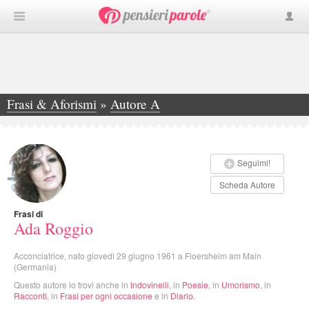
Frasi & Aforismi
»
Autore A
»
Ada Roggio
Seguimi!
Scheda Autore
Frasi di
Ada Roggio
Acconciatrice, nato giovedì 29 giugno 1961 a Floersheim am Main
(Germania)
Questo autore lo trovi anche in
Indovinelli
, in
Poesie
, in
Umorismo
, in
Racconti
, in
Frasi per ogni occasione
e in
Diario
.