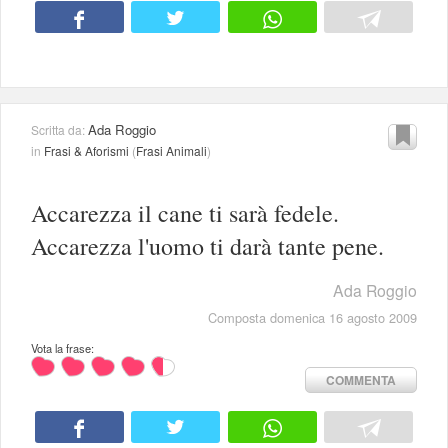
Ada Roggio
Scritta da:
in
Frasi & Aforismi
(
Frasi Animali
)
Accarezza il cane ti sarà fedele.
Accarezza l'uomo ti darà tante pene.
Ada Roggio
Composta domenica 16 agosto 2009
Vota la frase:
COMMENTA