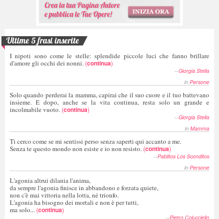
Ultime 5 frasi inserite
I nipoti sono come le stelle: splendide piccole luci che fanno brillare
d'amore gli occhi dei nonni.
(
continua
)
--
Giorgia Stella
in
Persone
Solo quando perderai la mamma, capirai che il suo cuore e il tuo battevano
insieme. E dopo, anche se la vita continua, resta solo un grande e
incolmabile vuoto.
(
continua
)
--
Giorgia Stella
in
Mamma
Ti cerco come se mi sentissi perso senza saperti qui accanto a me.
Senza te questo mondo non esiste e io non resisto.
(
continua
)
--
Pablitos Los Sconditos
in
Persone
L'agonia altrui dilania l'anima,
da sempre l'agonia finisce in abbandono e forzata quiete,
non c'è mai vittoria nella lotta, né trionfo.
L'agonia ha bisogno dei mortali e non è per tutti,
ma solo...
(
continua
)
--
Pietro Colucciello