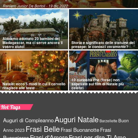
Raniero Junior De Bortoli
- 19 dic 2022
Abbiamo adottato 23 bambini del
Madagascar, ma ci serve ancora il
Storia e significato delle statuine del
vostro aiuto!
presepe: le conosci veramente?
10 curiosità che (forse) non
Natale: ecco 5 modi in cui il cervello
sapevate sui film di Natale più
reagisce alle feste
celebri
Hot Tags
Auguri Natale
Auguri di Compleanno
Buon
Barzellette
Frasi Belle
Frasi Buonanotte
Frasi
Anno 2023
Frasi d'Amore
Frasi per dire Ti Amo
Buongiorno