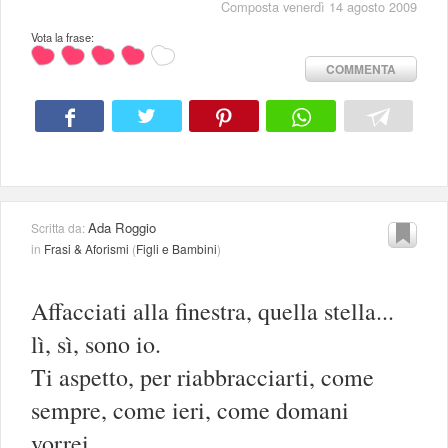
Composta venerdì 14 agosto 2009
Vota la frase:
COMMENTA
Ada Roggio
Scritta da:
in
Frasi & Aforismi
(
Figli e Bambini
)
Affacciati alla finestra, quella stella...
lì, sì, sono io.
Ti aspetto, per riabbracciarti, come
sempre, come ieri, come domani
vorrei.