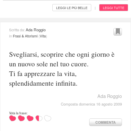
LEGGI LE PIÙ BELLE
LEGGI TUTTE
|
Ada Roggio
Scritta da:
in
Frasi & Aforismi
(
Vita
)
Svegliarsi, scoprire che ogni giorno è
un nuovo sole nel tuo cuore.
Ti fa apprezzare la vita,
splendidamente infinita.
Ada Roggio
Composta domenica 16 agosto 2009
Vota la frase:
COMMENTA