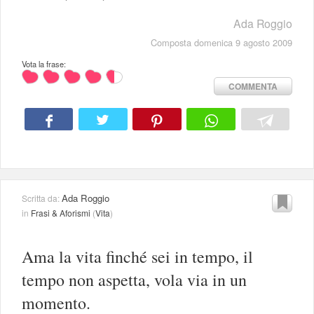
Ada Roggio
Composta domenica 9 agosto 2009
Vota la frase:
COMMENTA
Ada Roggio
Scritta da:
in
Frasi & Aforismi
(
Vita
)
Ama la vita finché sei in tempo, il
tempo non aspetta, vola via in un
momento.