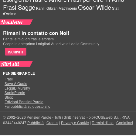
Frasi Sagge
Oscar Wilde
Kahlil Gibran
Matrimonio
Stati
d'Animo
Newsletter
Rimani in contatto con Noi!
Per te le migliori frasi e aforismi.
Scopri in anteprima i migliori Autori votati dalla Community.
ISCRIVITI
Altri siti
PENSIERIPAROLE
Frasi
Save A Quote
LeggiDiMurphy
SanteParole
Shop
Edizioni PensieriParole
Fai pubblicità su questo sito
© 2002–2026 PensieriParole - Tutti i diritti riservati -
bitHOUSEweb S.r.l.
P.IVA
03443440247
Pubblicità
|
Credits
|
Privacy e Cookie
|
Termini d'uso
|
Contattaci