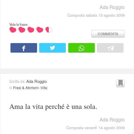
Ada Roggio
Composta sabato 15 agosto 2009
Vota la frase:
COMMENTA
Ada Roggio
Scritta da:
in
Frasi & Aforismi
(
Vita
)
Ama la vita perché è una sola.
Ada Roggio
Composta venerdì 14 agosto 2009