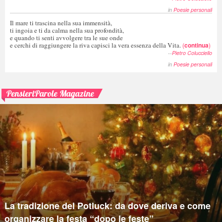
in
Poesie personali
Il mare ti trascina nella sua immensità,
ti ingoia e ti da calma nella sua profondità,
e quando ti senti avvolgere tra le sue onde
e cerchi di raggiungere la riva capisci la vera essenza della Vita.
(
continua
)
--
Pietro Colucciello
in
Poesie personali
PensieriParole Magazine
La tradizione del Potluck: da dove deriva e come
organizzare la festa “dopo le feste”