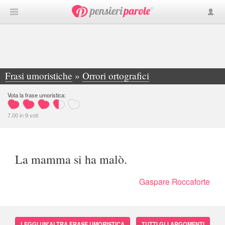
Frasi umoristiche
»
Orrori ortografici
»
La mamma si ha malò. - Gaspare Roccaforte
Vota la frase umoristica:
7.00
in
9
voti
La mamma si ha malò.
Gaspare Roccaforte
LEGGI UN'ALTRA FRASE UMORISTICA
TUTTI GLI ARGOMENTI