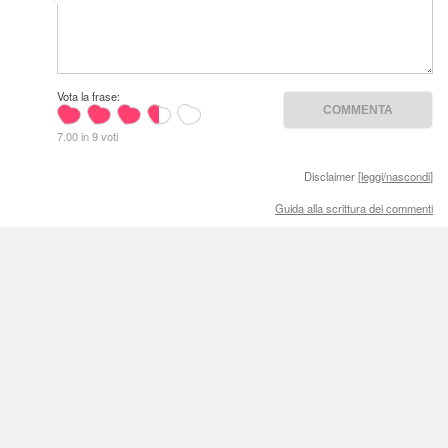
Vota la frase:
7.00 in 9 voti
Disclaimer [
leggi/nascondi
]
Guida alla scrittura dei commenti