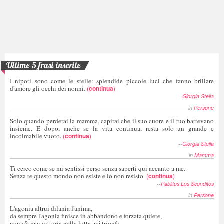
Ultime 5 frasi inserite
I nipoti sono come le stelle: splendide piccole luci che fanno brillare
d'amore gli occhi dei nonni.
(
continua
)
--
Giorgia Stella
in
Persone
Solo quando perderai la mamma, capirai che il suo cuore e il tuo battevano
insieme. E dopo, anche se la vita continua, resta solo un grande e
incolmabile vuoto.
(
continua
)
--
Giorgia Stella
in
Mamma
Ti cerco come se mi sentissi perso senza saperti qui accanto a me.
Senza te questo mondo non esiste e io non resisto.
(
continua
)
--
Pablitos Los Sconditos
in
Persone
L'agonia altrui dilania l'anima,
da sempre l'agonia finisce in abbandono e forzata quiete,
non c'è mai vittoria nella lotta, né trionfo.