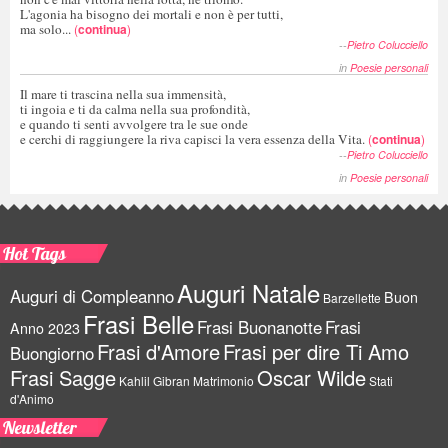
L'agonia ha bisogno dei mortali e non è per tutti,
ma solo...
(
continua
)
--
Pietro Colucciello
in
Poesie personali
Il mare ti trascina nella sua immensità,
ti ingoia e ti da calma nella sua profondità,
e quando ti senti avvolgere tra le sue onde
e cerchi di raggiungere la riva capisci la vera essenza della Vita.
(
continua
)
--
Pietro Colucciello
in
Poesie personali
Hot Tags
Auguri Natale
Auguri di Compleanno
Buon
Barzellette
Frasi Belle
Frasi Buonanotte
Frasi
Anno 2023
Frasi d'Amore
Frasi per dire Ti Amo
Buongiorno
Frasi Sagge
Oscar Wilde
Kahlil Gibran
Matrimonio
Stati
d'Animo
Newsletter