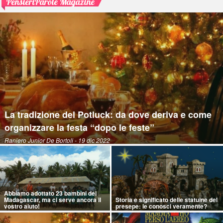
PensieriParole Magazine
La tradizione del Potluck: da dove deriva e come
organizzare la festa “dopo le feste”
Raniero Junior De Bortoli
- 19 dic 2022
Abbiamo adottato 23 bambini del
Madagascar, ma ci serve ancora il
Storia e significato delle statuine del
vostro aiuto!
presepe: le conosci veramente?