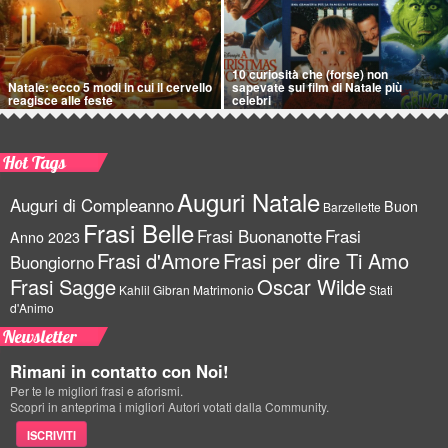
10 curiosità che (forse) non
Natale: ecco 5 modi in cui il cervello
sapevate sui film di Natale più
reagisce alle feste
celebri
Hot Tags
Auguri Natale
Auguri di Compleanno
Buon
Barzellette
Frasi Belle
Frasi Buonanotte
Frasi
Anno 2023
Frasi d'Amore
Frasi per dire Ti Amo
Buongiorno
Frasi Sagge
Oscar Wilde
Kahlil Gibran
Matrimonio
Stati
d'Animo
Newsletter
Rimani in contatto con Noi!
Per te le migliori frasi e aforismi.
Scopri in anteprima i migliori Autori votati dalla Community.
ISCRIVITI