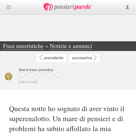
Frasi umoristiche
»
Notizie e annunci
»
Questa notte ho sognato di aver vinto il... - Giuseppe Zuccarini
precedente
successiva
Vota la frase umoristica:
0.00 in 0 voti
Questa notte ho sognato di aver vinto il
superenalotto. Un mare di pensieri e di
problemi ha subito affollato la mia