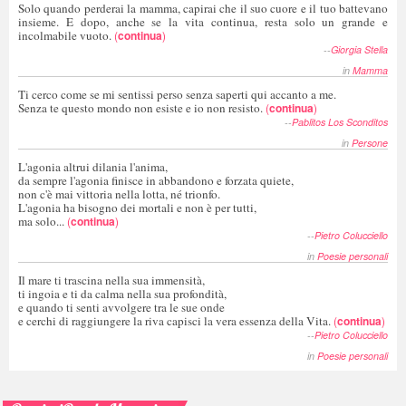
Solo quando perderai la mamma, capirai che il suo cuore e il tuo battevano
insieme. E dopo, anche se la vita continua, resta solo un grande e
incolmabile vuoto.
(
continua
)
--
Giorgia Stella
in
Mamma
Ti cerco come se mi sentissi perso senza saperti qui accanto a me.
Senza te questo mondo non esiste e io non resisto.
(
continua
)
--
Pablitos Los Sconditos
in
Persone
L'agonia altrui dilania l'anima,
da sempre l'agonia finisce in abbandono e forzata quiete,
non c'è mai vittoria nella lotta, né trionfo.
L'agonia ha bisogno dei mortali e non è per tutti,
ma solo...
(
continua
)
--
Pietro Colucciello
in
Poesie personali
Il mare ti trascina nella sua immensità,
ti ingoia e ti da calma nella sua profondità,
e quando ti senti avvolgere tra le sue onde
e cerchi di raggiungere la riva capisci la vera essenza della Vita.
(
continua
)
--
Pietro Colucciello
in
Poesie personali