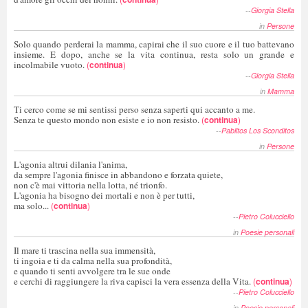
--
Giorgia Stella
in
Persone
Solo quando perderai la mamma, capirai che il suo cuore e il tuo battevano
insieme. E dopo, anche se la vita continua, resta solo un grande e
incolmabile vuoto.
(
continua
)
--
Giorgia Stella
in
Mamma
Ti cerco come se mi sentissi perso senza saperti qui accanto a me.
Senza te questo mondo non esiste e io non resisto.
(
continua
)
--
Pablitos Los Sconditos
in
Persone
L'agonia altrui dilania l'anima,
da sempre l'agonia finisce in abbandono e forzata quiete,
non c'è mai vittoria nella lotta, né trionfo.
L'agonia ha bisogno dei mortali e non è per tutti,
ma solo...
(
continua
)
--
Pietro Colucciello
in
Poesie personali
Il mare ti trascina nella sua immensità,
ti ingoia e ti da calma nella sua profondità,
e quando ti senti avvolgere tra le sue onde
e cerchi di raggiungere la riva capisci la vera essenza della Vita.
(
continua
)
--
Pietro Colucciello
in
Poesie personali