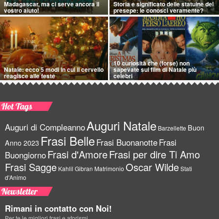
Madagascar, ma ci serve ancora il
Storia e significato delle statuine del
vostro aiuto!
presepe: le conosci veramente?
10 curiosità che (forse) non
Natale: ecco 5 modi in cui il cervello
sapevate sui film di Natale più
reagisce alle feste
celebri
Hot Tags
Auguri Natale
Auguri di Compleanno
Buon
Barzellette
Frasi Belle
Frasi Buonanotte
Frasi
Anno 2023
Frasi d'Amore
Frasi per dire Ti Amo
Buongiorno
Frasi Sagge
Oscar Wilde
Kahlil Gibran
Matrimonio
Stati
d'Animo
Newsletter
Rimani in contatto con Noi!
Per te le migliori frasi e aforismi.