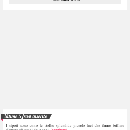
Ultime 5 frasi inserite
I nipoti sono come le stelle: splendide piccole luci che fanno brillare
d'amore gli occhi dei nonni.
(
continua
)