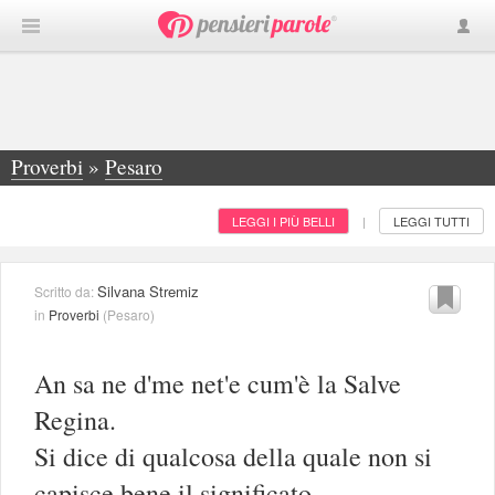
Proverbi
»
Pesaro
LEGGI I PIÙ BELLI
LEGGI TUTTI
|
Silvana Stremiz
Scritto da:
in
Proverbi
(
Pesaro
)
An sa ne d'me net'e cum'è la Salve
Regina.
Si dice di qualcosa della quale non si
capisce bene il significato.