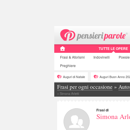
TUTTE LE OPERE
Frasi
& Aforismi
Indovinelli
Poesie
Preghiere
Auguri di Natale
Auguri Buon Anno 20
Frasi per ogni occasione
»
Auto
»
Simona Arletti
Frasi di
Simona Arle