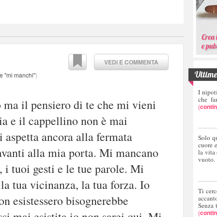
VEDI E COMMENTA
Ultime 
re "mi manchi"
)
I nipot
che fa
ma il pensiero di te che mi vieni
(
conti
ia e il cappellino non è mai
ti aspetta ancora alla fermata
Solo q
cuore 
davanti alla mia porta. Mi mancano
la vita
vuoto.
 i tuoi gesti e le tue parole. Mi
a tua vicinanza, la tua forza. Io
Ti cerc
on esistessero bisognerebbe
accant
Senza 
(
conti
ssi mai esistita io non sarei qui. Mi