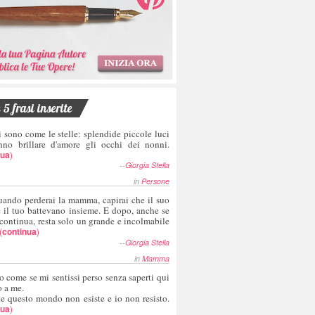
5 frasi inserite
i sono come le stelle: splendide piccole luci
nno brillare d'amore gli occhi dei nonni.
nua
)
--
Giorgia Stella
in
Persone
uando perderai la mamma, capirai che il suo
e il tuo battevano insieme. E dopo, anche se
 continua, resta solo un grande e incolmabile
(
continua
)
--
Giorgia Stella
in
Mamma
o come se mi sentissi perso senza saperti qui
o a me.
te questo mondo non esiste e io non resisto.
nua
)