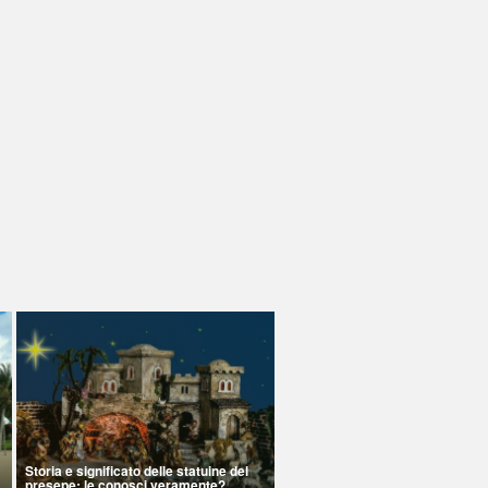
Storia e significato delle statuine del
presepe: le conosci veramente?