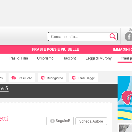
Se
FRASI E POESIE PIÙ BELLE
IMMAGINI 
Frasi di
Film
Umorismo
Racconti
Leggi di Murphy
Frasi
p
23
Frasi Belle
Buongiorno
Frasi Sagge
re S
tti
Seguimi!
Scheda Autore