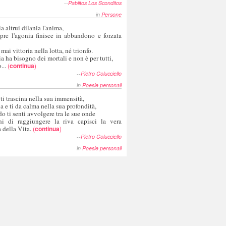
--
Pablitos Los Sconditos
in
Persone
a altrui dilania l'anima,
pre l'agonia finisce in abbandono e forzata
 mai vittoria nella lotta, né trionfo.
a ha bisogno dei mortali e non è per tutti,
...
(
continua
)
--
Pietro Colucciello
in
Poesie personali
 ti trascina nella sua immensità,
ia e ti da calma nella sua profondità,
o ti senti avvolgere tra le sue onde
hi di raggiungere la riva capisci la vera
 della Vita.
(
continua
)
--
Pietro Colucciello
in
Poesie personali