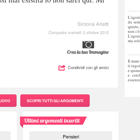
L'agoni
da sem
Simona Arletti
quiete,
non c'è
Composta martedì 2 ottobre 2012
L'agoni
ma solo
Crea la tua Immagine
Il mare
ti ingo
Condividi con gli amici
e quand
e cerc
essenza
NUOVO
SCOPRI
TUTTI GLI ARGOMENTI
Ultimi argomenti inseriti
Pensieri