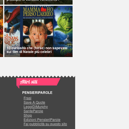
10 curiosità che (forse) non sapevate
sui film di Natale più celebri
Altri siti
PENSIERIPAROLE
Frasi
Save A Quote
LeggiDiMurphy
SanteParole
Shop
Edizioni PensieriParole
Fai pubblicità su questo sito