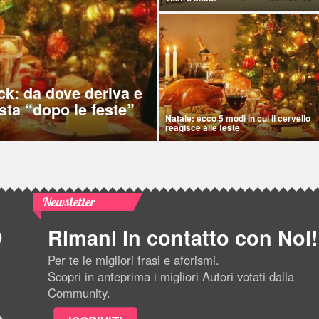
ck: da dove deriva e
sta “dopo le feste”
Natale: ecco 5 modi in cui il cervello
reagisce alle feste
Newsletter
Rimani in contatto con Noi!
Per te le migliori frasi e aforismi.
Scopri in anteprima i migliori Autori votati dalla
Community.