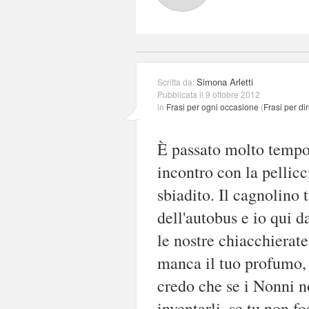
Simona Arletti
Scritta da:
Pubblicata il 9 ottobre 2012
in
Frasi per ogni occasione
(
Frasi per di
È passato molto tempo 
incontro con la pellicc
sbiadito. Il cagnolino 
dell'autobus e io qui 
le nostre chiacchierate,
manca il tuo profumo, l
credo che se i Nonni n
inventarli, se tu non fo