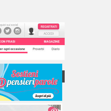
guici sui social
REGISTRATI
ACCEDI
CON FRASI
MAGAZINE
er ogni occasione
Proverbi
Diario