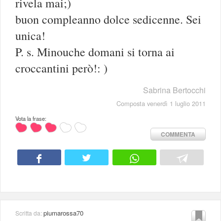
rivela mai;)
buon compleanno dolce sedicenne. Sei
unica!
P. s. Minouche domani si torna ai
croccantini però!: )
Sabrina Bertocchi
Composta venerdì 1 luglio 2011
Vota la frase:
COMMENTA
piumarossa70
Scritta da: