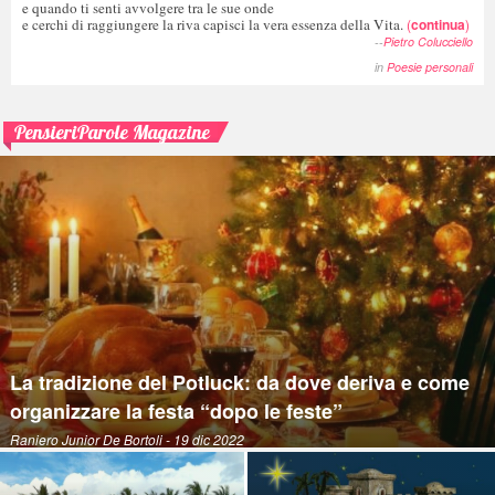
e quando ti senti avvolgere tra le sue onde
e cerchi di raggiungere la riva capisci la vera essenza della Vita.
(
continua
)
--
Pietro Colucciello
in
Poesie personali
PensieriParole Magazine
La tradizione del Potluck: da dove deriva e come
organizzare la festa “dopo le feste”
Raniero Junior De Bortoli
- 19 dic 2022