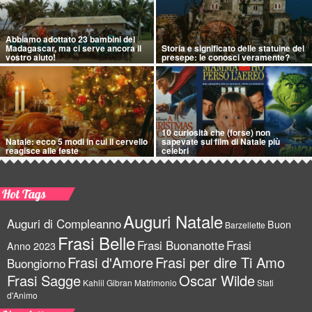
Abbiamo adottato 23 bambini del
Madagascar, ma ci serve ancora il
Storia e significato delle statuine del
vostro aiuto!
presepe: le conosci veramente?
10 curiosità che (forse) non
Natale: ecco 5 modi in cui il cervello
sapevate sui film di Natale più
reagisce alle feste
celebri
Hot Tags
Auguri Natale
Auguri di Compleanno
Buon
Barzellette
Frasi Belle
Frasi Buonanotte
Frasi
Anno 2023
Frasi d'Amore
Frasi per dire Ti Amo
Buongiorno
Frasi Sagge
Oscar Wilde
Kahlil Gibran
Matrimonio
Stati
d'Animo