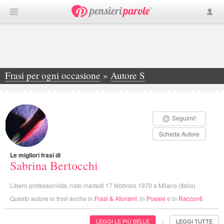
Frasi per ogni occasione
»
Autore S
»
Sabrina Bertocchi
Seguimi!
Scheda Autore
Le migliori frasi di
Sabrina Bertocchi
Libero professionista, nato martedì 17 febbraio 1970 a Milano (Italia)
Questo autore lo trovi anche in
Frasi & Aforismi
, in
Poesie
e in
Racconti
.
LEGGI LE PIÙ BELLE
LEGGI TUTTE
|