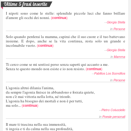
Ultime 5 frasi inserite
I nipoti sono come le stelle: splendide piccole luci che fanno brillare
d'amore gli occhi dei nonni.
(
continua
)
--
Giorgia Stella
in
Persone
Solo quando perderai la mamma, capirai che il suo cuore e il tuo battevano
insieme. E dopo, anche se la vita continua, resta solo un grande e
incolmabile vuoto.
(
continua
)
--
Giorgia Stella
in
Mamma
Ti cerco come se mi sentissi perso senza saperti qui accanto a me.
Senza te questo mondo non esiste e io non resisto.
(
continua
)
--
Pablitos Los Sconditos
in
Persone
L'agonia altrui dilania l'anima,
da sempre l'agonia finisce in abbandono e forzata quiete,
non c'è mai vittoria nella lotta, né trionfo.
L'agonia ha bisogno dei mortali e non è per tutti,
ma solo...
(
continua
)
--
Pietro Colucciello
in
Poesie personali
Il mare ti trascina nella sua immensità,
ti ingoia e ti da calma nella sua profondità,