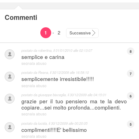
Commenti
1
-
2
Successive
postato da
robertina
, il
01/01/2010 alle 02:13:07
8
semplice e carina
segnala abuso
postato da
Reana
, il
30/12/2009 alle 16:58:10
7
semplicemente irresistibile!!!!!
segnala abuso
postato da
giuseppe bisceglia
, il
30/12/2009 alle 04:15:01
6
grazie per il tuo pensiero ma te la devo
copiare...sei molto profonda...complienti.
segnala abuso
postato da
lucida
, il
30/12/2009 alle 00:20:05
5
complimenti!!!!E' bellissimo
segnala abuso