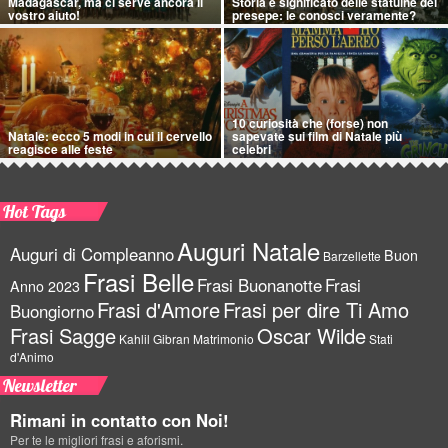
Madagascar, ma ci serve ancora il
Storia e significato delle statuine del
vostro aiuto!
presepe: le conosci veramente?
10 curiosità che (forse) non
Natale: ecco 5 modi in cui il cervello
sapevate sui film di Natale più
reagisce alle feste
celebri
Hot Tags
Auguri Natale
Auguri di Compleanno
Buon
Barzellette
Frasi Belle
Frasi Buonanotte
Frasi
Anno 2023
Frasi d'Amore
Frasi per dire Ti Amo
Buongiorno
Frasi Sagge
Oscar Wilde
Kahlil Gibran
Matrimonio
Stati
d'Animo
Newsletter
Rimani in contatto con Noi!
Per te le migliori frasi e aforismi.