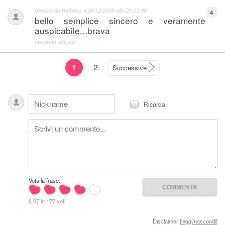
postato da
barbara
, il
28/12/2009 alle 20:05:06
4
bello semplice sincero e veramente
auspicabile...brava
segnala abuso
1
-
2
Successive
Ricorda
Vota la frase:
8.07 in 177 voti
Disclaimer [
leggi/nascondi
]