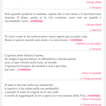
--
Giorgia Stella
in
Persone
Solo quando perderai la mamma, capirai che il suo cuore e il tuo battevano
insieme. E dopo, anche se la vita continua, resta solo un grande e
incolmabile vuoto.
(
continua
)
--
Giorgia Stella
in
Mamma
Ti cerco come se mi sentissi perso senza saperti qui accanto a me.
Senza te questo mondo non esiste e io non resisto.
(
continua
)
--
Pablitos Los Sconditos
in
Persone
L'agonia altrui dilania l'anima,
da sempre l'agonia finisce in abbandono e forzata quiete,
non c'è mai vittoria nella lotta, né trionfo.
L'agonia ha bisogno dei mortali e non è per tutti,
ma solo...
(
continua
)
--
Pietro Colucciello
in
Poesie personali
Il mare ti trascina nella sua immensità,
ti ingoia e ti da calma nella sua profondità,
e quando ti senti avvolgere tra le sue onde
e cerchi di raggiungere la riva capisci la vera essenza della Vita.
(
continua
)
--
Pietro Colucciello
in
Poesie personali