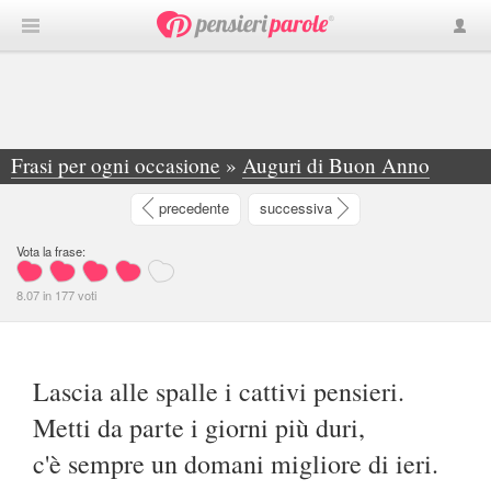
Frasi per ogni occasione
»
Auguri di Buon Anno
»
Lascia alle spalle i cattivi pensieri. Metti... - Valeria Molinaro
precedente
successiva
Vota la frase:
8.07
in
177
voti
Lascia alle spalle i cattivi pensieri.
Metti da parte i giorni più duri,
c'è sempre un domani migliore di ieri.