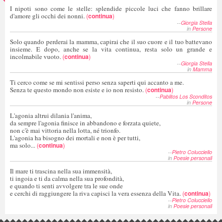
I nipoti sono come le stelle: splendide piccole luci che fanno brillare
d'amore gli occhi dei nonni.
(
continua
)
--
Giorgia Stella
in
Persone
Solo quando perderai la mamma, capirai che il suo cuore e il tuo battevano
insieme. E dopo, anche se la vita continua, resta solo un grande e
incolmabile vuoto.
(
continua
)
--
Giorgia Stella
in
Mamma
Ti cerco come se mi sentissi perso senza saperti qui accanto a me.
Senza te questo mondo non esiste e io non resisto.
(
continua
)
--
Pablitos Los Sconditos
in
Persone
L'agonia altrui dilania l'anima,
da sempre l'agonia finisce in abbandono e forzata quiete,
non c'è mai vittoria nella lotta, né trionfo.
L'agonia ha bisogno dei mortali e non è per tutti,
ma solo...
(
continua
)
--
Pietro Colucciello
in
Poesie personali
Il mare ti trascina nella sua immensità,
ti ingoia e ti da calma nella sua profondità,
e quando ti senti avvolgere tra le sue onde
e cerchi di raggiungere la riva capisci la vera essenza della Vita.
(
continua
)
--
Pietro Colucciello
in
Poesie personali