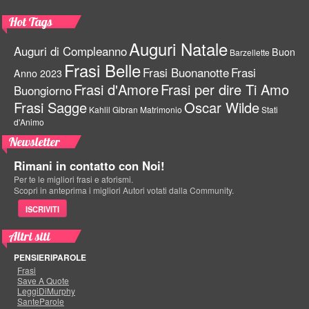
Hot Tags
Auguri Natale
Auguri di Compleanno
Buon
Barzellette
Frasi Belle
Frasi Buonanotte
Frasi
Anno 2023
Frasi d'Amore
Frasi per dire Ti Amo
Buongiorno
Frasi Sagge
Oscar Wilde
Kahlil Gibran
Matrimonio
Stati
d'Animo
Newsletter
Rimani in contatto con Noi!
Per te le migliori frasi e aforismi.
Scopri in anteprima i migliori Autori votati dalla Community.
ISCRIVITI
Altri siti
PENSIERIPAROLE
Frasi
Save A Quote
LeggiDiMurphy
SanteParole