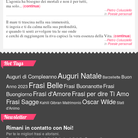
L'agonia ha bisogno dei mortali e non è per tutti,
ma solo...
(
continua
)
--
Pietro Colucciello
in
Poesie personali
Il mare ti trascina nella sua immensità,
ti ingoia e ti da calma nella sua profondità,
e quando ti senti avvolgere tra le sue onde
e cerchi di raggiungere la riva capisci la vera essenza della Vita.
(
continua
)
--
Pietro Colucciello
in
Poesie personali
Hot Tags
Auguri Natale
Auguri di Compleanno
Buon
Barzellette
Frasi Belle
Frasi Buonanotte
Frasi
Anno 2023
Frasi d'Amore
Frasi per dire Ti Amo
Buongiorno
Frasi Sagge
Oscar Wilde
Kahlil Gibran
Matrimonio
Stati
d'Animo
Newsletter
Rimani in contatto con Noi!
Per te le migliori frasi e aforismi.