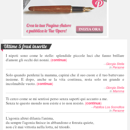
Ultime 5 frasi inserite
I nipoti sono come le stelle: splendide piccole luci che fanno brillare
d'amore gli occhi dei nonni.
(
continua
)
--
Giorgia Stella
in
Persone
Solo quando perderai la mamma, capirai che il suo cuore e il tuo battevano
insieme. E dopo, anche se la vita continua, resta solo un grande e
incolmabile vuoto.
(
continua
)
--
Giorgia Stella
in
Mamma
Ti cerco come se mi sentissi perso senza saperti qui accanto a me.
Senza te questo mondo non esiste e io non resisto.
(
continua
)
--
Pablitos Los Sconditos
in
Persone
L'agonia altrui dilania l'anima,
da sempre l'agonia finisce in abbandono e forzata quiete,
non c'è mai vittoria nella lotta, né trionfo.