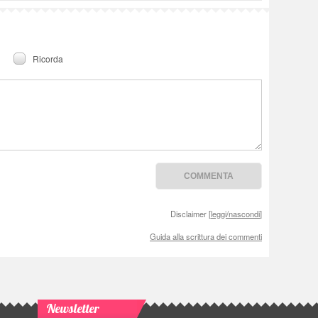
Ricorda
Disclaimer [
leggi/nascondi
]
Guida alla scrittura dei commenti
Newsletter