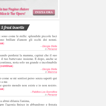
5 frasi inserite
i sono come le stelle: splendide piccole luci
nno brillare d'amore gli occhi dei nonni.
nua
)
--
Giorgia Stella
in
Persone
uando perderai la mamma, capirai che il suo
e il tuo battevano insieme. E dopo, anche se
 continua, resta solo un grande e incolmabile
(
continua
)
--
Giorgia Stella
in
Mamma
o come se mi sentissi perso senza saperti qui
o a me.
te questo mondo non esiste e io non resisto.
nua
)
--
Pablitos Los Sconditos
in
Persone
a altrui dilania l'anima,
pre l'agonia finisce in abbandono e forzata