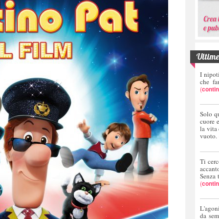
Ultime 
I nipot
che fa
(
conti
Solo q
cuore 
la vita
vuoto.
Ti cerc
accant
Senza 
(
conti
L'agoni
da sem