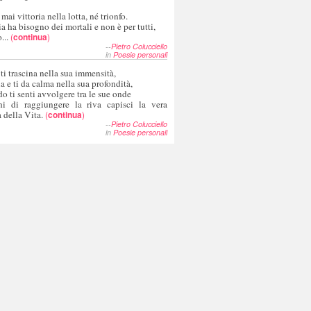
 mai vittoria nella lotta, né trionfo.
a ha bisogno dei mortali e non è per tutti,
...
(
continua
)
--
Pietro Colucciello
in
Poesie personali
 ti trascina nella sua immensità,
ia e ti da calma nella sua profondità,
o ti senti avvolgere tra le sue onde
hi di raggiungere la riva capisci la vera
 della Vita.
(
continua
)
--
Pietro Colucciello
in
Poesie personali