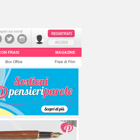
guici sui social
REGISTRATI
ACCEDI
CON FRASI
MAGAZINE
Box Office
Frasi di Film