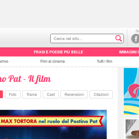
Se
FRASI E POESIE PIÙ BELLE
IMMAGINI 
arrivo
Film al cinema
Tutti i film
no Pat - Il film
Foto
Trama
Cast
Recensioni
Citazioni