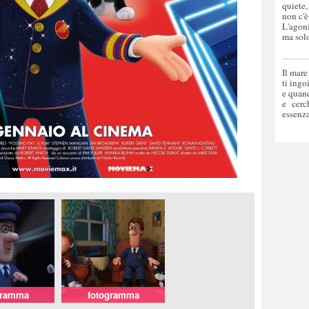
quiete,
non c'è
L'agoni
ma solo
Il mare
ti ingo
e quand
e cerc
essenza
gramma
fotogramma