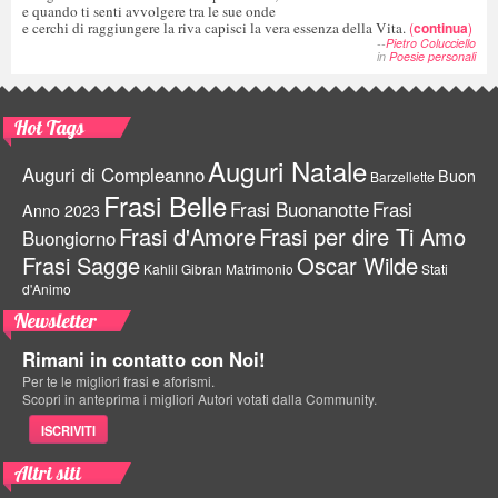
e quando ti senti avvolgere tra le sue onde
e cerchi di raggiungere la riva capisci la vera essenza della Vita.
(
continua
)
--
Pietro Colucciello
in
Poesie personali
Hot Tags
Auguri Natale
Auguri di Compleanno
Buon
Barzellette
Frasi Belle
Frasi Buonanotte
Frasi
Anno 2023
Frasi d'Amore
Frasi per dire Ti Amo
Buongiorno
Frasi Sagge
Oscar Wilde
Kahlil Gibran
Matrimonio
Stati
d'Animo
Newsletter
Rimani in contatto con Noi!
Per te le migliori frasi e aforismi.
Scopri in anteprima i migliori Autori votati dalla Community.
ISCRIVITI
Altri siti