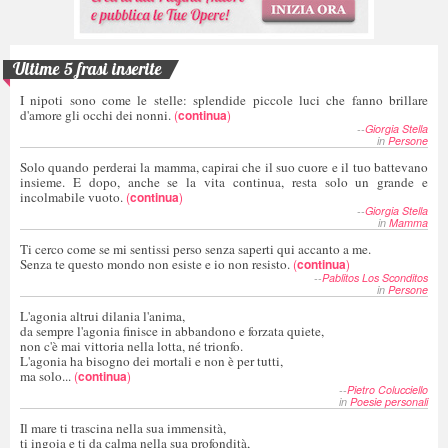
Ultime 5 frasi inserite
I nipoti sono come le stelle: splendide piccole luci che fanno brillare
d'amore gli occhi dei nonni.
(
continua
)
--
Giorgia Stella
in
Persone
Solo quando perderai la mamma, capirai che il suo cuore e il tuo battevano
insieme. E dopo, anche se la vita continua, resta solo un grande e
incolmabile vuoto.
(
continua
)
--
Giorgia Stella
in
Mamma
Ti cerco come se mi sentissi perso senza saperti qui accanto a me.
Senza te questo mondo non esiste e io non resisto.
(
continua
)
--
Pablitos Los Sconditos
in
Persone
L'agonia altrui dilania l'anima,
da sempre l'agonia finisce in abbandono e forzata quiete,
non c'è mai vittoria nella lotta, né trionfo.
L'agonia ha bisogno dei mortali e non è per tutti,
ma solo...
(
continua
)
--
Pietro Colucciello
in
Poesie personali
Il mare ti trascina nella sua immensità,
ti ingoia e ti da calma nella sua profondità,