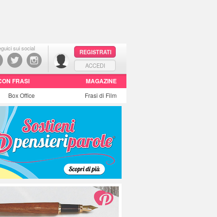
guici sui social
REGISTRATI
ACCEDI
CON FRASI
MAGAZINE
Box Office
Frasi di Film