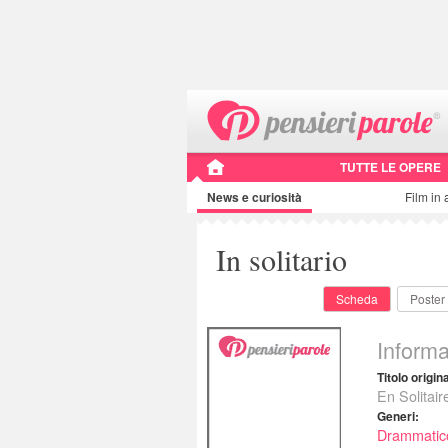
TUTTE LE OPERE
News e curiosità
Film in 
In solitario
Scheda
Poster
Informa
Titolo origin
En Solitair
Generi:
Drammatic