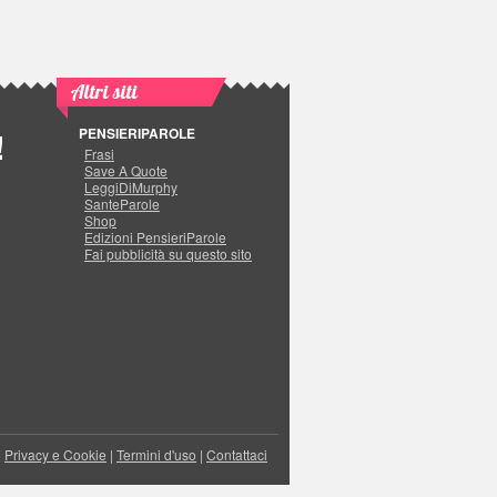
Altri siti
PENSIERIPAROLE
!
Frasi
Save A Quote
LeggiDiMurphy
SanteParole
Shop
Edizioni PensieriParole
Fai pubblicità su questo sito
|
Privacy e Cookie
|
Termini d'uso
|
Contattaci