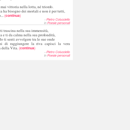
 mai vittoria nella lotta, né trionfo.
a ha bisogno dei mortali e non è per tutti,
...
(
continua
)
--
Pietro Colucciello
in
Poesie personali
 ti trascina nella sua immensità,
ia e ti da calma nella sua profondità,
o ti senti avvolgere tra le sue onde
hi di raggiungere la riva capisci la vera
 della Vita.
(
continua
)
--
Pietro Colucciello
in
Poesie personali