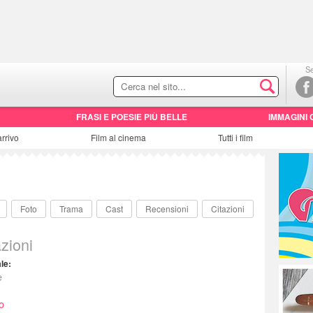
Se
FRASI E POESIE PIÙ BELLE
IMMAGINI 
arrivo
Film al cinema
Tutti i film
Foto
Trama
Cast
Recensioni
Citazioni
zioni
ale:
e
o