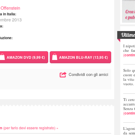
 Offenstein
 in Italia:
vembre 2013
ta:
Ultime 
duzione:
I nipot
che fa
(
conti
AMAZON DVD (9,99 €)
AMAZON BLU-RAY (13,95 €)
Solo q
Condividi con gli amici
cuore 
la vita
vuoto.
Ti cerc
accant
Senza 
(
conti
lm
(per farlo devi essere registrato) »
L'agoni
da sem