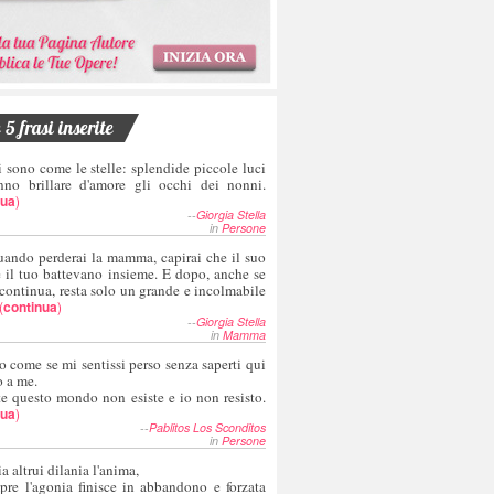
5 frasi inserite
i sono come le stelle: splendide piccole luci
nno brillare d'amore gli occhi dei nonni.
nua
)
--
Giorgia Stella
in
Persone
uando perderai la mamma, capirai che il suo
e il tuo battevano insieme. E dopo, anche se
 continua, resta solo un grande e incolmabile
(
continua
)
--
Giorgia Stella
in
Mamma
o come se mi sentissi perso senza saperti qui
o a me.
te questo mondo non esiste e io non resisto.
nua
)
--
Pablitos Los Sconditos
in
Persone
a altrui dilania l'anima,
pre l'agonia finisce in abbandono e forzata