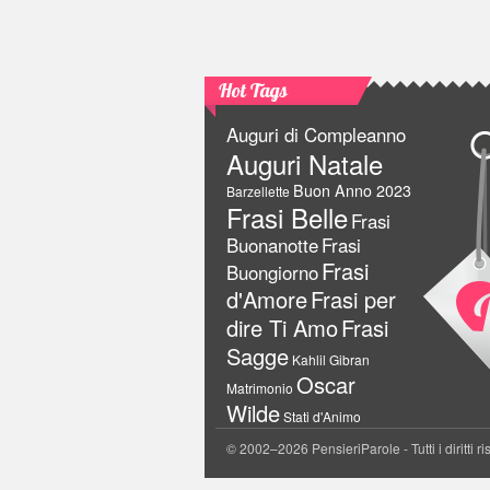
Hot Tags
Auguri di Compleanno
Auguri Natale
Buon Anno 2023
Barzellette
Frasi Belle
Frasi
Buonanotte
Frasi
Frasi
Buongiorno
d'Amore
Frasi per
dire Ti Amo
Frasi
Sagge
Kahlil Gibran
Oscar
Matrimonio
Wilde
Stati d'Animo
© 2002–2026 PensieriParole - Tutti i diritti ri