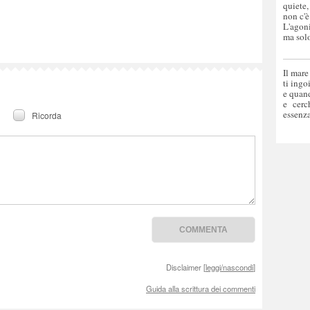
quiete,
non c'è
L'agoni
ma solo
Il mare
ti ingo
e quand
e cerc
essenza
Ricorda
Disclaimer [
leggi/nascondi
]
Guida alla scrittura dei commenti