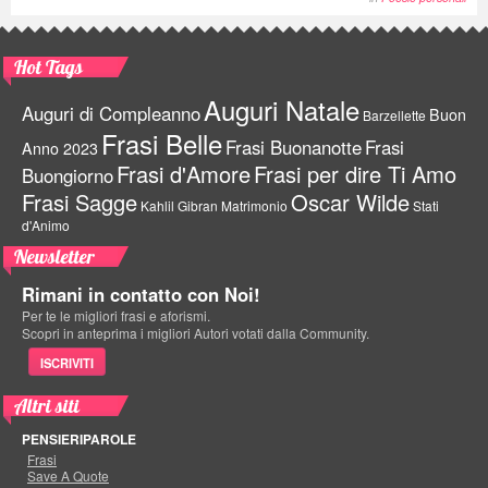
Hot Tags
Auguri Natale
Auguri di Compleanno
Buon
Barzellette
Frasi Belle
Frasi Buonanotte
Frasi
Anno 2023
Frasi d'Amore
Frasi per dire Ti Amo
Buongiorno
Frasi Sagge
Oscar Wilde
Kahlil Gibran
Matrimonio
Stati
d'Animo
Newsletter
Rimani in contatto con Noi!
Per te le migliori frasi e aforismi.
Scopri in anteprima i migliori Autori votati dalla Community.
ISCRIVITI
Altri siti
PENSIERIPAROLE
Frasi
Save A Quote