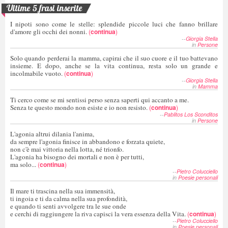
Ultime 5 frasi inserite
I nipoti sono come le stelle: splendide piccole luci che fanno brillare
d'amore gli occhi dei nonni.
(
continua
)
--
Giorgia Stella
in
Persone
Solo quando perderai la mamma, capirai che il suo cuore e il tuo battevano
insieme. E dopo, anche se la vita continua, resta solo un grande e
incolmabile vuoto.
(
continua
)
--
Giorgia Stella
in
Mamma
Ti cerco come se mi sentissi perso senza saperti qui accanto a me.
Senza te questo mondo non esiste e io non resisto.
(
continua
)
--
Pablitos Los Sconditos
in
Persone
L'agonia altrui dilania l'anima,
da sempre l'agonia finisce in abbandono e forzata quiete,
non c'è mai vittoria nella lotta, né trionfo.
L'agonia ha bisogno dei mortali e non è per tutti,
ma solo...
(
continua
)
--
Pietro Colucciello
in
Poesie personali
Il mare ti trascina nella sua immensità,
ti ingoia e ti da calma nella sua profondità,
e quando ti senti avvolgere tra le sue onde
e cerchi di raggiungere la riva capisci la vera essenza della Vita.
(
continua
)
--
Pietro Colucciello
in
Poesie personali