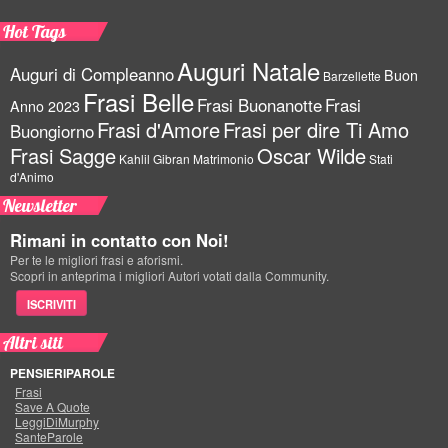
Hot Tags
Auguri Natale
Auguri di Compleanno
Buon
Barzellette
Frasi Belle
Frasi Buonanotte
Frasi
Anno 2023
Frasi d'Amore
Frasi per dire Ti Amo
Buongiorno
Frasi Sagge
Oscar Wilde
Kahlil Gibran
Matrimonio
Stati
d'Animo
Newsletter
Rimani in contatto con Noi!
Per te le migliori frasi e aforismi.
Scopri in anteprima i migliori Autori votati dalla Community.
ISCRIVITI
Altri siti
PENSIERIPAROLE
Frasi
Save A Quote
LeggiDiMurphy
SanteParole