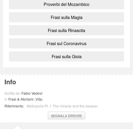
Proverbi del Mozambico
Frasi sulla Magia
Frasi sulla Rinascita
Frasi sul Coronavirus
Frasi sulla Gioia
Info
Scritta da:
Fabio Vedovi
in
Frasi & Aforismi
(
Vita
)
Riferimento:
Metropolis Pt. 1 The miracle and the sleeper.
SEGNALA ERRORE