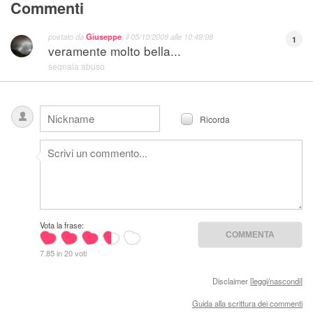
Commenti
postato da
Giuseppe
, il
05/10/2008 alle 10:49:08
1
veramente molto bella...
segnala abuso
Ricorda
Vota la frase:
7.85 in 20 voti
Disclaimer [
leggi/nascondi
]
Guida alla scrittura dei commenti