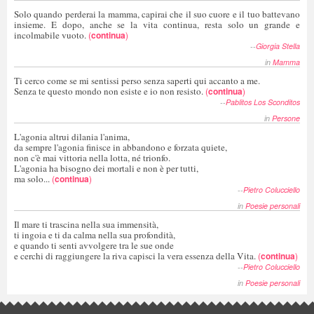
Solo quando perderai la mamma, capirai che il suo cuore e il tuo battevano
insieme. E dopo, anche se la vita continua, resta solo un grande e
incolmabile vuoto.
(
continua
)
--
Giorgia Stella
in
Mamma
Ti cerco come se mi sentissi perso senza saperti qui accanto a me.
Senza te questo mondo non esiste e io non resisto.
(
continua
)
--
Pablitos Los Sconditos
in
Persone
L'agonia altrui dilania l'anima,
da sempre l'agonia finisce in abbandono e forzata quiete,
non c'è mai vittoria nella lotta, né trionfo.
L'agonia ha bisogno dei mortali e non è per tutti,
ma solo...
(
continua
)
--
Pietro Colucciello
in
Poesie personali
Il mare ti trascina nella sua immensità,
ti ingoia e ti da calma nella sua profondità,
e quando ti senti avvolgere tra le sue onde
e cerchi di raggiungere la riva capisci la vera essenza della Vita.
(
continua
)
--
Pietro Colucciello
in
Poesie personali