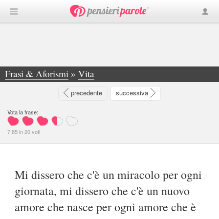
Frasi & Aforismi
»
Vita
»
Mi dissero che c'è un miracolo per ogni... - Dream Theater
precedente
successiva
Vota la frase:
7.85
in
20
voti
Mi dissero che c'è un miracolo per ogni
giornata, mi dissero che c'è un nuovo
amore che nasce per ogni amore che è