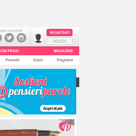
guici sui social
REGISTRATI
ACCEDI
CON FRASI
MAGAZINE
Proverbi
Diario
Preghiere