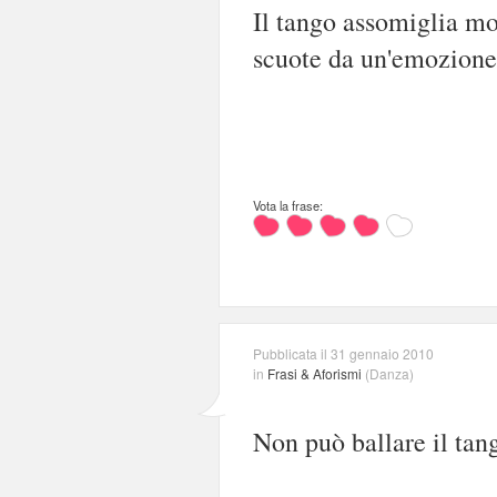
Il tango assomiglia mol
scuote da un'emozione 
Vota la frase:
Pubblicata il 31 gennaio 2010
in
Frasi & Aforismi
(
Danza
)
Non può ballare il tang