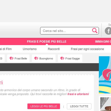
Se
FRASI E POESIE PIÙ BELLE
IMMAGINI 
si di
Film
Umorismo
Racconti
Frasi
per ogni occasione
23
Frasi Belle
Buongiorno
Frasi Sagge
ri
nto armonico del corpo umano secondo un ritmo, in grado di
icale venga proposto. Qui trovi raccolte le migliori
frasi e aforismi
LEGGI LE PIÙ BELLE
LEGGI TUTTE
|