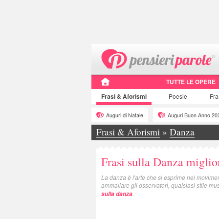
TUTTE LE OPERE
Frasi
& Aforismi
Poesie
Fra
Auguri di Natale
Auguri Buon Anno 20
Frasi & Aforismi
»
Danza
Frasi sulla Danza miglio
La danza è l'arte che si esprime nel movime
ammaliare gli osservatori, qualsiasi stile mus
.
sulla danza