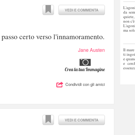
L'agoni
VEDI E COMMENTA
da sem
quiete,
non c'è
L'agoni
ma solo
 passo certo verso l'innamoramento.
Jane Austen
Il mare
ti ingo
e quand
e cerc
essenza
Crea la tua Immagine
Condividi con gli amici
VEDI E COMMENTA