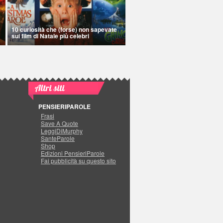
10 curiosità che (forse) non sapevate
sui film di Natale più celebri
Altri siti
PENSIERIPAROLE
Frasi
Save A Quote
LeggiDiMurphy
SanteParole
Shop
Edizioni PensieriParole
Fai pubblicità su questo sito