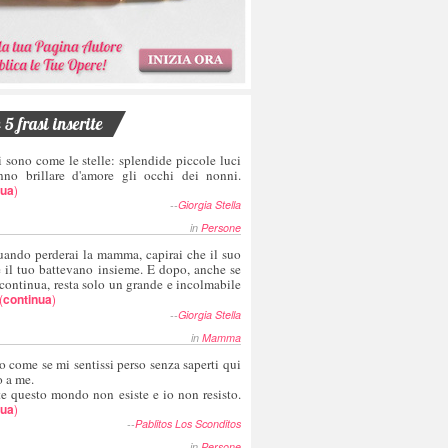
5 frasi inserite
i sono come le stelle: splendide piccole luci
nno brillare d'amore gli occhi dei nonni.
nua
)
--
Giorgia Stella
in
Persone
uando perderai la mamma, capirai che il suo
e il tuo battevano insieme. E dopo, anche se
 continua, resta solo un grande e incolmabile
(
continua
)
--
Giorgia Stella
in
Mamma
o come se mi sentissi perso senza saperti qui
o a me.
te questo mondo non esiste e io non resisto.
nua
)
--
Pablitos Los Sconditos
in
Persone