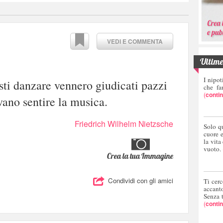
VEDI E COMMENTA
Ultime 
I nipot
sti danzare vennero giudicati pazzi
che fa
(
conti
vano sentire la musica.
Friedrich Wilhelm Nietzsche
Solo q
cuore 
la vita
vuoto.
Crea la tua Immagine
Condividi con gli amici
Ti cerc
accant
Senza 
(
conti