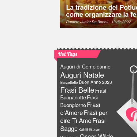
La tradizione del Potlu
come organizzare la fe
Raniero Junior De Bortoli
- 19 dic 2022
Hot Tags
Auguri di Compleanno
Auguri Natale
Buon Anno 2023
Barzellette
Frasi Belle
Frasi
Buonanotte
Frasi
Frasi
Buongiorno
d'Amore
Frasi per
dire Ti Amo
Frasi
Sagge
Kahlil Gibran
Oscar Wilde