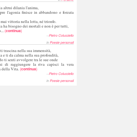
a altrui dilania l'anima,
pre l'agonia finisce in abbandono e forzata
 mai vittoria nella lotta, né trionfo.
a ha bisogno dei mortali e non è per tutti,
...
(
continua
)
--
Pietro Colucciello
in
Poesie personali
 ti trascina nella sua immensità,
ia e ti da calma nella sua profondità,
o ti senti avvolgere tra le sue onde
hi di raggiungere la riva capisci la vera
 della Vita.
(
continua
)
--
Pietro Colucciello
in
Poesie personali