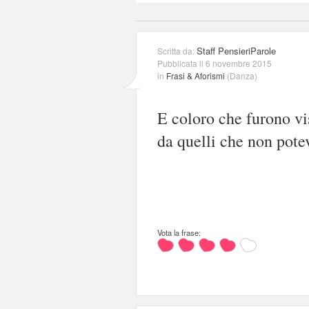
Staff PensieriParole
Scritta da:
Pubblicata il 6 novembre 2015
in
Frasi & Aforismi
(
Danza
)
E coloro che furono vi
da quelli che non pote
Vota la frase: