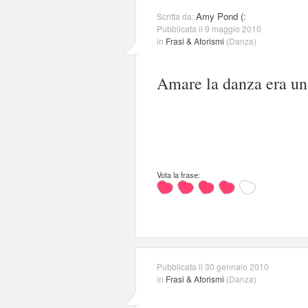
Amy Pond (:
Scritta da:
Pubblicata il 9 maggio 2010
in
Frasi & Aforismi
(
Danza
)
Amare la danza era un
Vota la frase:
Pubblicata il 30 gennaio 2010
in
Frasi & Aforismi
(
Danza
)