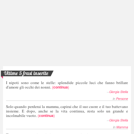
Ultime 5 frasi inserite
I nipoti sono come le stelle: splendide piccole luci che fanno brillare
d'amore gli occhi dei nonni.
(
continua
)
--
Giorgia Stella
in
Persone
Solo quando perderai la mamma, capirai che il suo cuore e il tuo battevano
insieme. E dopo, anche se la vita continua, resta solo un grande e
incolmabile vuoto.
(
continua
)
--
Giorgia Stella
in
Mamma