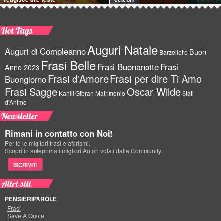
Hot Tags
Auguri Natale
Auguri di Compleanno
Buon
Barzellette
Frasi Belle
Frasi Buonanotte
Frasi
Anno 2023
Frasi d'Amore
Frasi per dire Ti Amo
Buongiorno
Frasi Sagge
Oscar Wilde
Kahlil Gibran
Matrimonio
Stati
d'Animo
Newsletter
Rimani in contatto con Noi!
Per te le migliori frasi e aforismi.
Scopri in anteprima i migliori Autori votati dalla Community.
ISCRIVITI
Altri siti
PENSIERIPAROLE
Frasi
Save A Quote