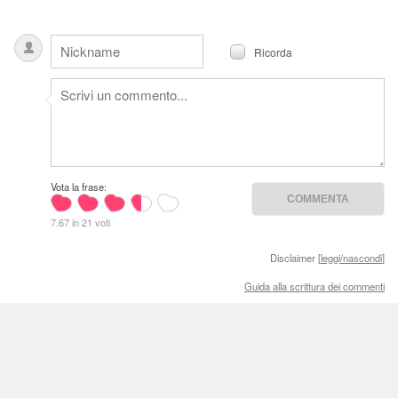
Ricorda
Vota la frase:
7.67 in 21 voti
Disclaimer [
leggi/nascondi
]
Guida alla scrittura dei commenti