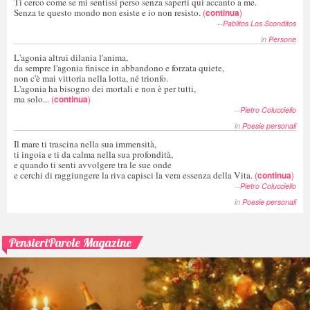
Ti cerco come se mi sentissi perso senza saperti qui accanto a me.
Senza te questo mondo non esiste e io non resisto.
(
continua
)
--
Pablitos Los Sconditos
in
Persone
L'agonia altrui dilania l'anima,
da sempre l'agonia finisce in abbandono e forzata quiete,
non c'è mai vittoria nella lotta, né trionfo.
L'agonia ha bisogno dei mortali e non è per tutti,
ma solo...
(
continua
)
--
Pietro Colucciello
in
Poesie personali
Il mare ti trascina nella sua immensità,
ti ingoia e ti da calma nella sua profondità,
e quando ti senti avvolgere tra le sue onde
e cerchi di raggiungere la riva capisci la vera essenza della Vita.
(
continua
)
--
Pietro Colucciello
in
Poesie personali
PensieriParole Magazine