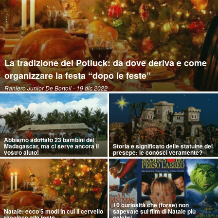
La tradizione del Potluck: da dove deriva e come
organizzare la festa “dopo le feste”
Raniero Junior De Bortoli
- 19 dic 2022
Abbiamo adottato 23 bambini del
Madagascar, ma ci serve ancora il
Storia e significato delle statuine del
vostro aiuto!
presepe: le conosci veramente?
10 curiosità che (forse) non
Natale: ecco 5 modi in cui il cervello
sapevate sui film di Natale più
reagisce alle feste
celebri