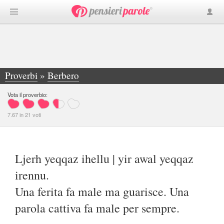
Proverbi
»
Berbero
»
Ljerh yeqqaz ihellu | yir awal yeqqaz irennu... -
Vota il proverbio:
7.67
in
21
voti
Ljerh yeqqaz ihellu | yir awal yeqqaz
irennu.
Una ferita fa male ma guarisce. Una
parola cattiva fa male per sempre.