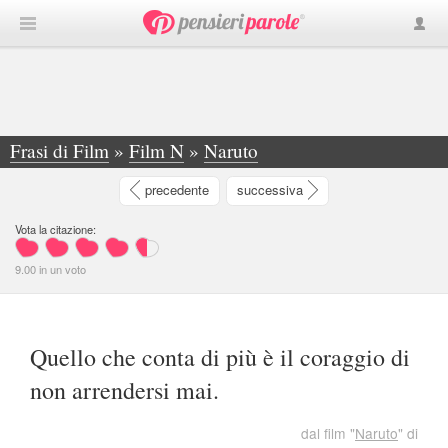
Frasi di Film
»
Film N
»
Naruto
»
Quello che conta di più è il coraggio di non...
precedente
successiva
Vota la citazione:
9.00
in
un
voto
Quello che conta di più è il coraggio di
non arrendersi mai.
dal film "
Naruto
" di