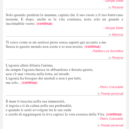
--
Giorgia Stella
in
Persone
Solo quando perderai la mamma, capirai che il suo cuore e il tuo battevano
insieme. E dopo, anche se la vita continua, resta solo un grande e
incolmabile vuoto.
(
continua
)
--
Giorgia Stella
in
Mamma
Ti cerco come se mi sentissi perso senza saperti qui accanto a me.
Senza te questo mondo non esiste e io non resisto.
(
continua
)
--
Pablitos Los Sconditos
in
Persone
L'agonia altrui dilania l'anima,
da sempre l'agonia finisce in abbandono e forzata quiete,
non c'è mai vittoria nella lotta, né trionfo.
L'agonia ha bisogno dei mortali e non è per tutti,
ma solo...
(
continua
)
--
Pietro Colucciello
in
Poesie personali
Il mare ti trascina nella sua immensità,
ti ingoia e ti da calma nella sua profondità,
e quando ti senti avvolgere tra le sue onde
e cerchi di raggiungere la riva capisci la vera essenza della Vita.
(
continua
)
--
Pietro Colucciello
in
Poesie personali