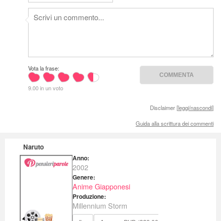
Vota la frase:
9.00 in un voto
Disclaimer [
leggi/nascondi
]
Guida alla scrittura dei commenti
Naruto
Anno:
2002
Genere:
Anime Giapponesi
Produzione:
Millennium Storm