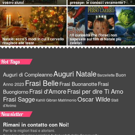
vostro aiuto!
presepe: le conosci veramente?
10 curiosità che (forse) non
Natale: ecco 5 modi in cui il cervello
sapevate sui film di Natale più
reagisce alle feste
celebri
Hot Tags
Auguri Natale
Auguri di Compleanno
Buon
Barzellette
Frasi Belle
Frasi Buonanotte
Frasi
Anno 2023
Frasi d'Amore
Frasi per dire Ti Amo
Buongiorno
Frasi Sagge
Oscar Wilde
Kahlil Gibran
Matrimonio
Stati
d'Animo
Newsletter
Rimani in contatto con Noi!
Per te le migliori frasi e aforismi.