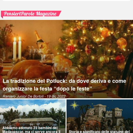
PensieriParole Magazine
La tradizione del Potluck: da dove deriva e come
organizzare la festa “dopo le feste”
Raniero Junior De Bortoli
- 19 dic 2022
Abbiamo adottato 23 bambini del
Madagascar, ma ci serve ancora il
Storia e significato delle statuine del