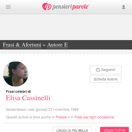
Frasi & Aforismi
»
Autore E
»
Elisa Cassinelli
Seguimi!
Scheda Autore
Frasi celebri di
Elisa Cassinelli
Studentessa, nato giovedì 23 novembre 1989
Questo autore lo trovi anche in
Poesie
e in
Frasi per ogni occasione
.
LEGGI LE PIÙ BELLE
LEGGI TUTTE
|