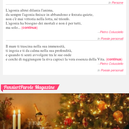
in
Persone
L'agonia altrui dilania l'anima,
da sempre l'agonia finisce in abbandono e forzata quiete,
non c'è mai vittoria nella lotta, né trionfo.
L'agonia ha bisogno dei mortali e non è per tutti,
ma solo...
(
continua
)
--
Pietro Colucciello
in
Poesie personali
Il mare ti trascina nella sua immensità,
ti ingoia e ti da calma nella sua profondità,
e quando ti senti avvolgere tra le sue onde
e cerchi di raggiungere la riva capisci la vera essenza della Vita.
(
continua
)
--
Pietro Colucciello
in
Poesie personali
PensieriParole Magazine