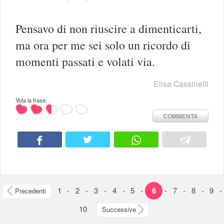
Pensavo di non riuscire a dimenticarti,
ma ora per me sei solo un ricordo di
momenti passati e volati via.
Elisa Cassinelli
Vota la frase:
COMMENTA
1
-
2
-
3
-
4
-
5
-
6
-
7
-
8
-
9
-
Precedenti
10
Successive