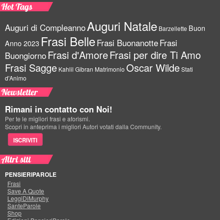
Hot Tags
Auguri Natale
Auguri di Compleanno
Buon
Barzellette
Frasi Belle
Frasi Buonanotte
Frasi
Anno 2023
Frasi d'Amore
Frasi per dire Ti Amo
Buongiorno
Frasi Sagge
Oscar Wilde
Kahlil Gibran
Matrimonio
Stati
d'Animo
Newsletter
Rimani in contatto con Noi!
Per te le migliori frasi e aforismi.
Scopri in anteprima i migliori Autori votati dalla Community.
ISCRIVITI
Altri siti
PENSIERIPAROLE
Frasi
Save A Quote
LeggiDiMurphy
SanteParole
Shop