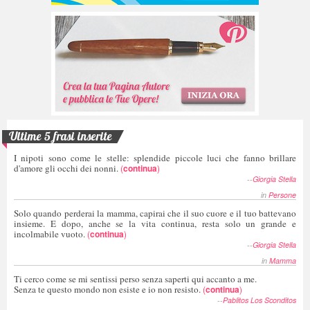
Ultime 5 frasi inserite
I nipoti sono come le stelle: splendide piccole luci che fanno brillare
d'amore gli occhi dei nonni.
(
continua
)
--
Giorgia Stella
in
Persone
Solo quando perderai la mamma, capirai che il suo cuore e il tuo battevano
insieme. E dopo, anche se la vita continua, resta solo un grande e
incolmabile vuoto.
(
continua
)
--
Giorgia Stella
in
Mamma
Ti cerco come se mi sentissi perso senza saperti qui accanto a me.
Senza te questo mondo non esiste e io non resisto.
(
continua
)
--
Pablitos Los Sconditos