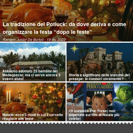
La tradizione del Potluck: da dove deriva e come
organizzare la festa “dopo le feste”
Raniero Junior De Bortoli
- 19 dic 2022
Abbiamo adottato 23 bambini del
Madagascar, ma ci serve ancora il
Storia e significato delle statuine del
vostro aiuto!
presepe: le conosci veramente?
10 curiosità che (forse) non
Natale: ecco 5 modi in cui il cervello
sapevate sui film di Natale più
reagisce alle feste
celebri