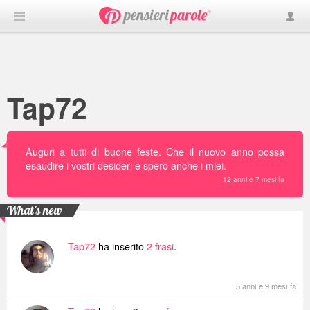
Tap72
Auguri a tutti di buone feste. Che il nuovo anno possa
esaudire i vostri desideri e spero anche i miei.
12 anni e 7 mesi fa
What's new
Tap72
ha inserito
2 frasi
.
5 anni e 9 mesi fa