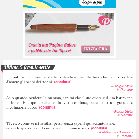
Ultime 5 frasi inserite
I nipoti sono come le stelle: splendide piccole luci che fanno brillare
d'amore gli occhi dei nonni.
(
continua
)
--
Giorgia Stella
in
Persone
Solo quando perderai la mamma, capirai che il suo cuore e il tuo battevano
insieme. E dopo, anche se la vita continua, resta solo un grande e
incolmabile vuoto.
(
continua
)
--
Giorgia Stella
in
Mamma
Ti cerco come se mi sentissi perso senza saperti qui accanto a me.
Senza te questo mondo non esiste e io non resisto.
(
continua
)
--
Pablitos Los Sconditos
in
Persone