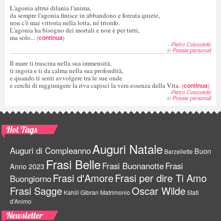
L'agonia altrui dilania l'anima,
da sempre l'agonia finisce in abbandono e forzata quiete,
non c'è mai vittoria nella lotta, né trionfo.
L'agonia ha bisogno dei mortali e non è per tutti,
ma solo...
(
continua
)
--
Pietro Colucciello
in
Poesie personali
Il mare ti trascina nella sua immensità,
ti ingoia e ti da calma nella sua profondità,
e quando ti senti avvolgere tra le sue onde
e cerchi di raggiungere la riva capisci la vera essenza della Vita.
(
continua
)
--
Pietro Colucciello
in
Poesie personali
Hot Tags
Auguri Natale
Auguri di Compleanno
Buon
Barzellette
Frasi Belle
Frasi Buonanotte
Frasi
Anno 2023
Frasi d'Amore
Frasi per dire Ti Amo
Buongiorno
Frasi Sagge
Oscar Wilde
Kahlil Gibran
Matrimonio
Stati
d'Animo
Newsletter