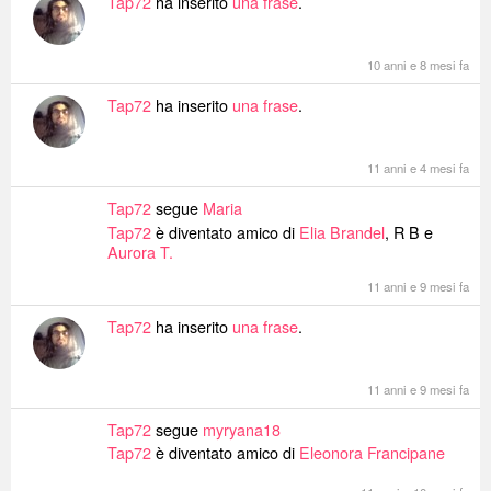
Tap72
ha inserito
una frase
.
10 anni e 8 mesi fa
Tap72
ha inserito
una frase
.
11 anni e 4 mesi fa
Tap72
segue
Maria
Tap72
è diventato amico di
Elia Brandel
, R B e
Aurora T.
11 anni e 9 mesi fa
Tap72
ha inserito
una frase
.
11 anni e 9 mesi fa
Tap72
segue
myryana18
Tap72
è diventato amico di
Eleonora Francipane