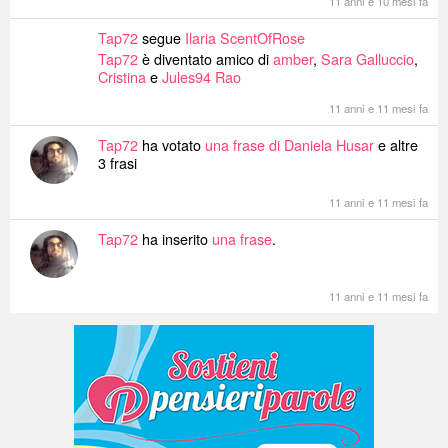
11 anni e 10 mesi fa
Tap72
segue
Ilaria ScentOfRose
Tap72
è diventato amico di
amber
,
Sara Galluccio
,
Cristina
e
Jules94 Rao
11 anni e 11 mesi fa
Tap72
ha votato
una frase di Daniela Husar
e altre
3 frasi
11 anni e 11 mesi fa
Tap72
ha inserito
una frase
.
11 anni e 11 mesi fa