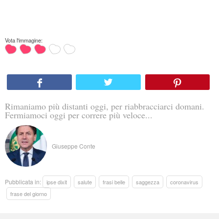
Vota l'immagine:
Rimaniamo più distanti oggi, per riabbracciarci domani.
Fermiamoci oggi per correre più veloce...
Giuseppe Conte
Pubblicata in:
ipse dixit
salute
frasi belle
saggezza
coronavirus
frase del giorno