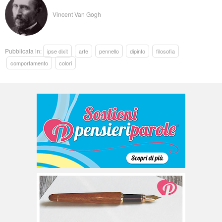
Vincent Van Gogh
Pubblicata in:
ipse dixit
arte
pennello
dipinto
filosofia
comportamento
colori