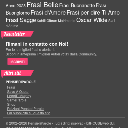
Frasi Belle
Frasi Buonanotte
Frasi
Anno 2023
Frasi d'Amore
Frasi per dire Ti Amo
Buongiorno
Frasi Sagge
Oscar Wilde
Kahlil Gibran
Matrimonio
Stati
d'Animo
Newsletter
Rimani in contatto con Noi!
Per te le migliori frasi e aforismi.
Scopri in anteprima i migliori Autori votati dalla Community.
ISCRIVITI
Altri siti
PENSIERIPAROLE
Frasi
Save A Quote
LeggiDiMurphy
SanteParole
Shop
Edizioni PensieriParole
Fai pubblicità su questo sito
© 2002–2026 PensieriParole - Tutti i diritti riservati -
bitHOUSEweb S.r.l.