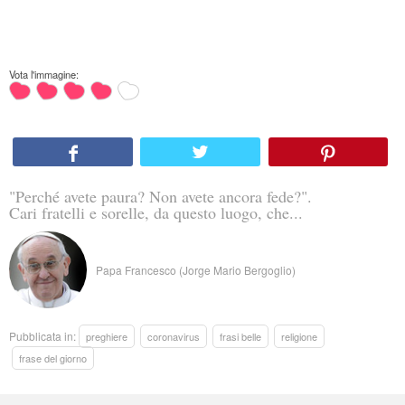
Vota l'immagine:
"Perché avete paura? Non avete ancora fede?".
Cari fratelli e sorelle, da questo luogo, che...
Papa Francesco (Jorge Mario Bergoglio)
Pubblicata in:
preghiere
coronavirus
frasi belle
religione
frase del giorno