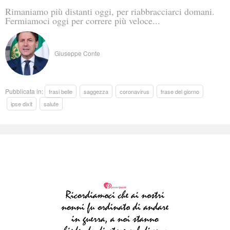
Rimaniamo più distanti oggi, per riabbracciarci domani.
Fermiamoci oggi per correre più veloce...
Giuseppe Conte
Pubblicata in:
frasi belle
saggezza
coronavirus
frase del giorno
ipse dixit
salute