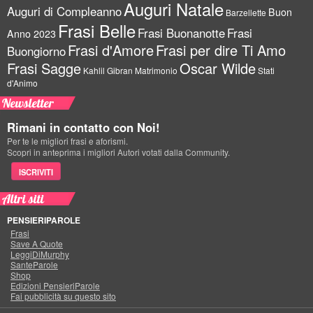
Auguri Natale
Auguri di Compleanno
Buon
Barzellette
Frasi Belle
Frasi Buonanotte
Frasi
Anno 2023
Frasi d'Amore
Frasi per dire Ti Amo
Buongiorno
Frasi Sagge
Oscar Wilde
Kahlil Gibran
Matrimonio
Stati
d'Animo
Newsletter
Rimani in contatto con Noi!
Per te le migliori frasi e aforismi.
Scopri in anteprima i migliori Autori votati dalla Community.
ISCRIVITI
Altri siti
PENSIERIPAROLE
Frasi
Save A Quote
LeggiDiMurphy
SanteParole
Shop
Edizioni PensieriParole
Fai pubblicità su questo sito