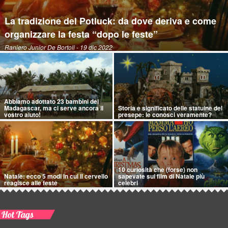
La tradizione del Potluck: da dove deriva e come
organizzare la festa “dopo le feste”
Raniero Junior De Bortoli
- 19 dic 2022
Abbiamo adottato 23 bambini del
Madagascar, ma ci serve ancora il
Storia e significato delle statuine del
vostro aiuto!
presepe: le conosci veramente?
10 curiosità che (forse) non
Natale: ecco 5 modi in cui il cervello
sapevate sui film di Natale più
reagisce alle feste
celebri
Hot Tags