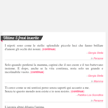
Ultime 5 frasi inserite
I nipoti sono come le stelle: splendide piccole luci che fanno brillare
d'amore gli occhi dei nonni.
(
continua
)
--
Giorgia Stella
in
Persone
Solo quando perderai la mamma, capirai che il suo cuore e il tuo battevano
insieme. E dopo, anche se la vita continua, resta solo un grande e
incolmabile vuoto.
(
continua
)
--
Giorgia Stella
in
Mamma
Ti cerco come se mi sentissi perso senza saperti qui accanto a me.
Senza te questo mondo non esiste e io non resisto.
(
continua
)
--
Pablitos Los Sconditos
in
Persone
L'agonia altrui dilania l'anima,