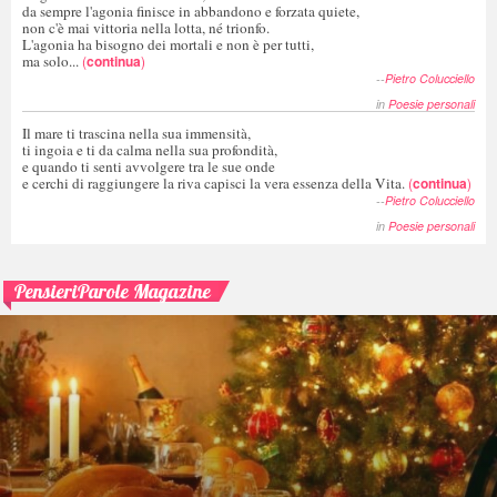
da sempre l'agonia finisce in abbandono e forzata quiete,
non c'è mai vittoria nella lotta, né trionfo.
L'agonia ha bisogno dei mortali e non è per tutti,
ma solo...
(
continua
)
--
Pietro Colucciello
in
Poesie personali
Il mare ti trascina nella sua immensità,
ti ingoia e ti da calma nella sua profondità,
e quando ti senti avvolgere tra le sue onde
e cerchi di raggiungere la riva capisci la vera essenza della Vita.
(
continua
)
--
Pietro Colucciello
in
Poesie personali
PensieriParole Magazine