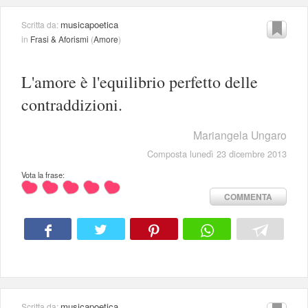
musicapoetica
Scritta da:
in
Frasi & Aforismi
(
Amore
)
L'amore è l'equilibrio perfetto delle
contraddizioni.
Mariangela Ungaro
Composta lunedì 23 dicembre 2013
Vota la frase:
COMMENTA
musicapoetica
Scritta da: