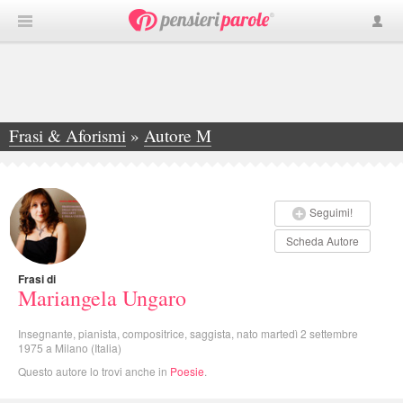
Frasi & Aforismi
»
Autore M
»
Mariangela Ungaro
Seguimi!
Scheda Autore
Frasi di
Mariangela Ungaro
Insegnante, pianista, compositrice, saggista, nato martedì 2 settembre
1975 a Milano (Italia)
Questo autore lo trovi anche in
Poesie
.