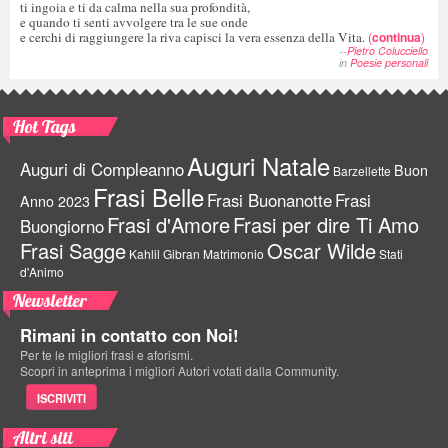
ti ingoia e ti da calma nella sua profondità,
e quando ti senti avvolgere tra le sue onde
e cerchi di raggiungere la riva capisci la vera essenza della Vita.
(
continua
)
--
Pietro Colucciello
in
Poesie personali
Hot Tags
Auguri Natale
Auguri di Compleanno
Buon
Barzellette
Frasi Belle
Frasi Buonanotte
Frasi
Anno 2023
Frasi d'Amore
Frasi per dire Ti Amo
Buongiorno
Frasi Sagge
Oscar Wilde
Kahlil Gibran
Matrimonio
Stati
d'Animo
Newsletter
Rimani in contatto con Noi!
Per te le migliori frasi e aforismi.
Scopri in anteprima i migliori Autori votati dalla Community.
ISCRIVITI
Altri siti