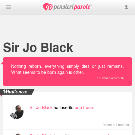
Sir Jo Black
Nothing reborn, everything simply dies or just remains.
What seems to be born again is other.
10 anni e 4 mesi fa
What's new
Sir Jo Black
ha inserito
una frase
.
10 anni e 4 mesi fa