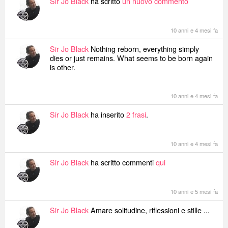
Sir Jo Black
ha scritto
un nuovo commento
10 anni e 4 mesi fa
Sir Jo Black
Nothing reborn, everything simply
dies or just remains. What seems to be born again
is other.
10 anni e 4 mesi fa
Sir Jo Black
ha inserito
2 frasi
.
10 anni e 4 mesi fa
Sir Jo Black
ha scritto commenti
qui
10 anni e 5 mesi fa
Sir Jo Black
Amare solitudine, riflessioni e stille ...