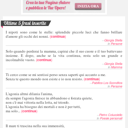
Ultime 5 frasi inserite
I nipoti sono come le stelle: splendide piccole luci che fanno brillare
d'amore gli occhi dei nonni.
(
continua
)
--
Giorgia Stella
in
Persone
Solo quando perderai la mamma, capirai che il suo cuore e il tuo battevano
insieme. E dopo, anche se la vita continua, resta solo un grande e
incolmabile vuoto.
(
continua
)
--
Giorgia Stella
in
Mamma
Ti cerco come se mi sentissi perso senza saperti qui accanto a me.
Senza te questo mondo non esiste e io non resisto.
(
continua
)
--
Pablitos Los Sconditos
in
Persone
L'agonia altrui dilania l'anima,
da sempre l'agonia finisce in abbandono e forzata quiete,
non c'è mai vittoria nella lotta, né trionfo.
L'agonia ha bisogno dei mortali e non è per tutti,
ma solo...
(
continua
)
--
Pietro Colucciello
in
Poesie personali
Il mare ti trascina nella sua immensità,