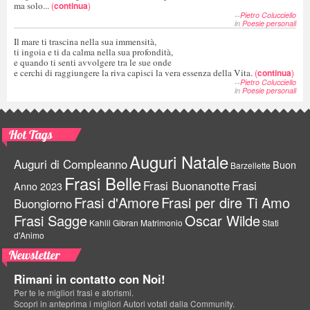
ma solo...
(
continua
)
--
Pietro Colucciello
in
Poesie personali
Il mare ti trascina nella sua immensità,
ti ingoia e ti da calma nella sua profondità,
e quando ti senti avvolgere tra le sue onde
e cerchi di raggiungere la riva capisci la vera essenza della Vita.
(
continua
)
--
Pietro Colucciello
in
Poesie personali
Hot Tags
Auguri Natale
Auguri di Compleanno
Buon
Barzellette
Frasi Belle
Frasi Buonanotte
Frasi
Anno 2023
Frasi d'Amore
Frasi per dire Ti Amo
Buongiorno
Frasi Sagge
Oscar Wilde
Kahlil Gibran
Matrimonio
Stati
d'Animo
Newsletter
Rimani in contatto con Noi!
Per te le migliori frasi e aforismi.
Scopri in anteprima i migliori Autori votati dalla Community.