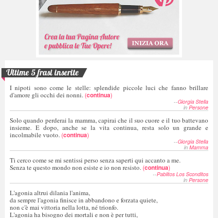
Ultime 5 frasi inserite
I nipoti sono come le stelle: splendide piccole luci che fanno brillare
d'amore gli occhi dei nonni.
(
continua
)
--
Giorgia Stella
in
Persone
Solo quando perderai la mamma, capirai che il suo cuore e il tuo battevano
insieme. E dopo, anche se la vita continua, resta solo un grande e
incolmabile vuoto.
(
continua
)
--
Giorgia Stella
in
Mamma
Ti cerco come se mi sentissi perso senza saperti qui accanto a me.
Senza te questo mondo non esiste e io non resisto.
(
continua
)
--
Pablitos Los Sconditos
in
Persone
L'agonia altrui dilania l'anima,
da sempre l'agonia finisce in abbandono e forzata quiete,
non c'è mai vittoria nella lotta, né trionfo.
L'agonia ha bisogno dei mortali e non è per tutti,