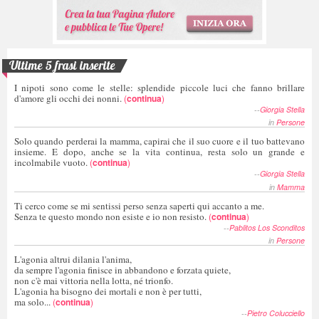
Ultime 5 frasi inserite
I nipoti sono come le stelle: splendide piccole luci che fanno brillare
d'amore gli occhi dei nonni.
(
continua
)
--
Giorgia Stella
in
Persone
Solo quando perderai la mamma, capirai che il suo cuore e il tuo battevano
insieme. E dopo, anche se la vita continua, resta solo un grande e
incolmabile vuoto.
(
continua
)
--
Giorgia Stella
in
Mamma
Ti cerco come se mi sentissi perso senza saperti qui accanto a me.
Senza te questo mondo non esiste e io non resisto.
(
continua
)
--
Pablitos Los Sconditos
in
Persone
L'agonia altrui dilania l'anima,
da sempre l'agonia finisce in abbandono e forzata quiete,
non c'è mai vittoria nella lotta, né trionfo.
L'agonia ha bisogno dei mortali e non è per tutti,
ma solo...
(
continua
)
--
Pietro Colucciello