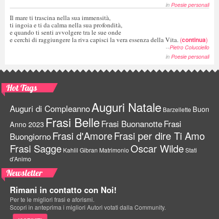
in
Poesie personali
Il mare ti trascina nella sua immensità,
ti ingoia e ti da calma nella sua profondità,
e quando ti senti avvolgere tra le sue onde
e cerchi di raggiungere la riva capisci la vera essenza della Vita.
(
continua
)
--
Pietro Colucciello
in
Poesie personali
Hot Tags
Auguri Natale
Auguri di Compleanno
Buon
Barzellette
Frasi Belle
Frasi Buonanotte
Frasi
Anno 2023
Frasi d'Amore
Frasi per dire Ti Amo
Buongiorno
Frasi Sagge
Oscar Wilde
Kahlil Gibran
Matrimonio
Stati
d'Animo
Newsletter
Rimani in contatto con Noi!
Per te le migliori frasi e aforismi.
Scopri in anteprima i migliori Autori votati dalla Community.