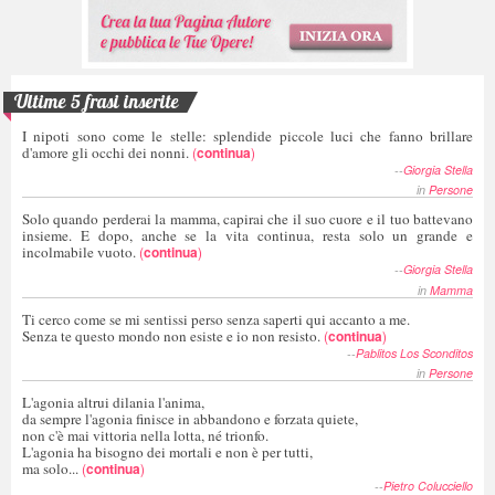
Ultime 5 frasi inserite
I nipoti sono come le stelle: splendide piccole luci che fanno brillare
d'amore gli occhi dei nonni.
(
continua
)
--
Giorgia Stella
in
Persone
Solo quando perderai la mamma, capirai che il suo cuore e il tuo battevano
insieme. E dopo, anche se la vita continua, resta solo un grande e
incolmabile vuoto.
(
continua
)
--
Giorgia Stella
in
Mamma
Ti cerco come se mi sentissi perso senza saperti qui accanto a me.
Senza te questo mondo non esiste e io non resisto.
(
continua
)
--
Pablitos Los Sconditos
in
Persone
L'agonia altrui dilania l'anima,
da sempre l'agonia finisce in abbandono e forzata quiete,
non c'è mai vittoria nella lotta, né trionfo.
L'agonia ha bisogno dei mortali e non è per tutti,
ma solo...
(
continua
)
--
Pietro Colucciello