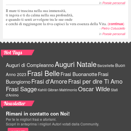
in
Poesie personali
Il mare ti trascina nella sua immensità,
ti ingoia e ti da calma nella sua profondità,
e quando ti senti avvolgere tra le sue onde
e cerchi di raggiungere la riva capisci la vera essenza della Vita.
(
continua
)
--
Pietro Colucciello
in
Poesie personali
Hot Tags
Auguri Natale
Auguri di Compleanno
Buon
Barzellette
Frasi Belle
Frasi Buonanotte
Frasi
Anno 2023
Frasi d'Amore
Frasi per dire Ti Amo
Buongiorno
Frasi Sagge
Oscar Wilde
Kahlil Gibran
Matrimonio
Stati
d'Animo
Newsletter
Rimani in contatto con Noi!
Per te le migliori frasi e aforismi.
Scopri in anteprima i migliori Autori votati dalla Community.