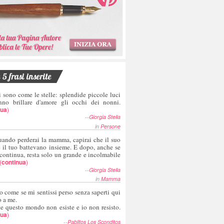
5 frasi inserite
i sono come le stelle: splendide piccole luci
nno brillare d'amore gli occhi dei nonni.
nua
)
--
Giorgia Stella
in
Persone
uando perderai la mamma, capirai che il suo
e il tuo battevano insieme. E dopo, anche se
 continua, resta solo un grande e incolmabile
(
continua
)
--
Giorgia Stella
in
Mamma
o come se mi sentissi perso senza saperti qui
o a me.
te questo mondo non esiste e io non resisto.
nua
)
--
Pablitos Los Sconditos