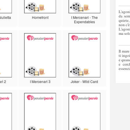
L'agoni
da sem
ulietta
Homefront
I Mercenari - The
quiete,
Expendables
non c'è
L'agoni
ma solo
Il mare
ti ingo
e quand
e cerc
essenza
ri 2
I Mercenari 3
Joker - Wild Card