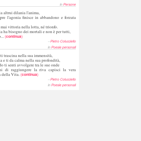
in
Persone
a altrui dilania l'anima,
pre l'agonia finisce in abbandono e forzata
 mai vittoria nella lotta, né trionfo.
a ha bisogno dei mortali e non è per tutti,
...
(
continua
)
--
Pietro Colucciello
in
Poesie personali
 ti trascina nella sua immensità,
ia e ti da calma nella sua profondità,
o ti senti avvolgere tra le sue onde
hi di raggiungere la riva capisci la vera
 della Vita.
(
continua
)
--
Pietro Colucciello
in
Poesie personali