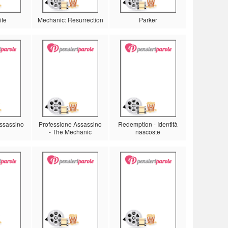
ite
Mechanic: Resurrection
Parker
assassino
Professione Assassino
Redemption - Identità
- The Mechanic
nascoste