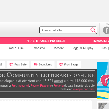
Se
FRASI E POESIE PIÙ BELLE
IMMAGINI 
e
Frasi di
Film
Umorismo
Racconti
Leggi di Murphy
Frasi
23
Frasi Belle
Buongiorno
Frasi Sagge
de Community letteraria on-line
nciclopedia di citazioni con 43.324
autori
e oltre 418.000 frasi
itazioni di
Film
,
Indovinelli
,
Poesie
,
Racconti
e
Proverbi
da tutto il mondo, oltre alle
bellissime
immagini con frasi
.