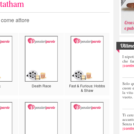
Statham
 come attore
Ultime 
I nipot
che fa
(
conti
Solo q
k
Death Race
Fast & Furious: Hobbs
cuore 
& Shaw
la vita
vuoto.
Ti cerc
accant
Senza 
(
conti