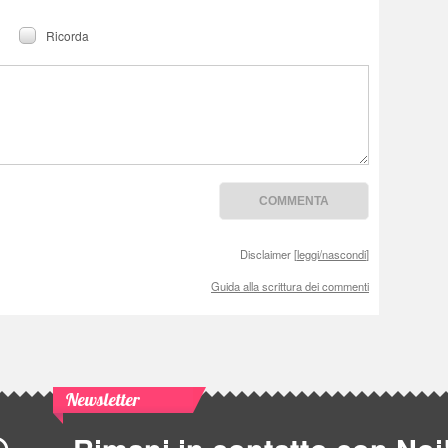
Ricorda
Disclaimer [
leggi/nascondi
]
Guida alla scrittura dei commenti
Newsletter