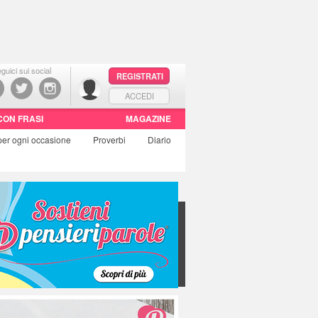
guici sui social
REGISTRATI
ACCEDI
CON FRASI
MAGAZINE
per ogni occasione
Proverbi
Diario