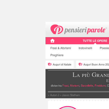
TUTTE LE OPERE
Frasi
& Aforismi
Indovinelli
Poesi
Preghiere
Auguri di Natale
Auguri Buon Anno 20
La più Gran
E
divise tra
Frasi
,
Aforismi
,
Barzellette
,
Freddure
, C
»
Autori J
»
Jason Statham