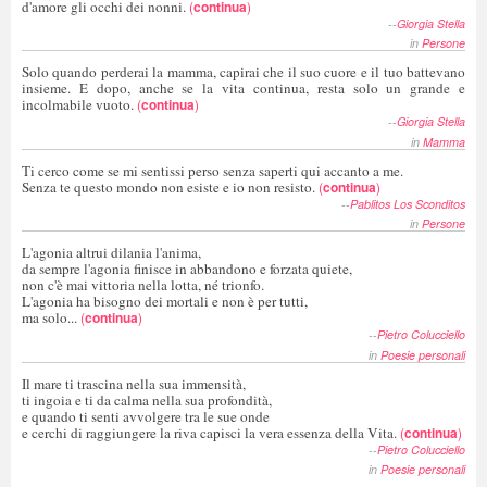
d'amore gli occhi dei nonni.
(
continua
)
--
Giorgia Stella
in
Persone
Solo quando perderai la mamma, capirai che il suo cuore e il tuo battevano
insieme. E dopo, anche se la vita continua, resta solo un grande e
incolmabile vuoto.
(
continua
)
--
Giorgia Stella
in
Mamma
Ti cerco come se mi sentissi perso senza saperti qui accanto a me.
Senza te questo mondo non esiste e io non resisto.
(
continua
)
--
Pablitos Los Sconditos
in
Persone
L'agonia altrui dilania l'anima,
da sempre l'agonia finisce in abbandono e forzata quiete,
non c'è mai vittoria nella lotta, né trionfo.
L'agonia ha bisogno dei mortali e non è per tutti,
ma solo...
(
continua
)
--
Pietro Colucciello
in
Poesie personali
Il mare ti trascina nella sua immensità,
ti ingoia e ti da calma nella sua profondità,
e quando ti senti avvolgere tra le sue onde
e cerchi di raggiungere la riva capisci la vera essenza della Vita.
(
continua
)
--
Pietro Colucciello
in
Poesie personali