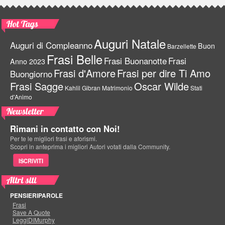
Hot Tags
Auguri Natale
Auguri di Compleanno
Buon
Barzellette
Frasi Belle
Frasi Buonanotte
Frasi
Anno 2023
Frasi d'Amore
Frasi per dire Ti Amo
Buongiorno
Frasi Sagge
Oscar Wilde
Kahlil Gibran
Matrimonio
Stati
d'Animo
Newsletter
Rimani in contatto con Noi!
Per te le migliori frasi e aforismi.
Scopri in anteprima i migliori Autori votati dalla Community.
ISCRIVITI
Altri siti
PENSIERIPAROLE
Frasi
Save A Quote
LeggiDiMurphy