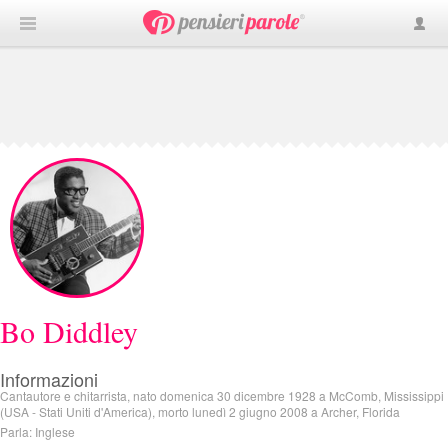
Bo Diddley
Informazioni
Cantautore e chitarrista, nato domenica 30 dicembre 1928 a McComb, Mississippi
(USA - Stati Uniti d'America), morto lunedì 2 giugno 2008 a Archer, Florida
Parla: Inglese